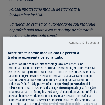
Folosiți întotdeauna mănuși de siguranță și
încălțăminte închisă.
Vă rugăm să rețineți că autorepararea sau reparația
neprofesională poate avea consecințe de siguranță
dacă nu este efectuată corect
Continuați fără a accepta
Cum se dezasamblează și se montează
dozatorul de apă
Acest site folosește module cookie pentru a-
ţi oferi o experienţă personalizată.
Scoateți panoul de control (consultați
Folosim module cookie și alte tehnologii similare pentru a ne
paragraful relevant).
îmbunătăţi site-ul, precum și în scopuri de marketing și promovare. De
asemenea, partajăm informaţii despre modul în care utilizezi site-ul, cu
partenerii noștri de social media, promovare și analiză. Dând click pe
butonul „Acceptă toate modulele cookie”, accepţi utilizarea modulelor
cookie, astfel încât să îţi putem oferi o
experienţă personalizată
în
cadrul site-ului, să îţi punem la dispoziţie
oferte speciale
și să îţi afișăm
reclame adaptate preferinţelor. Dacă alegi să dai click pe „Continuă fără a
accepta”, blochezi modulele cookie neesenţiale, ceea ce poate afecta
experienţa de navigare și serviciile pe care ţi le putem oferi. Pentru mai
multe informaţii, consultă
Avizul privind modulele cookie
și
Declaraţia