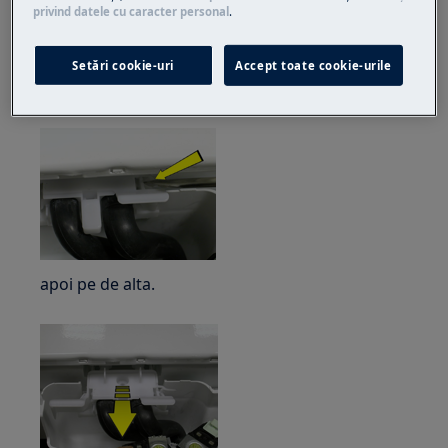
privind datele cu caracter personal
.
Folosind o șurubelniță, împingeți clema de
fixare a distribuitorului de apă
Setări cookie-uri
Accept toate cookie-urile
pe una din fețe,
apoi pe de alta.