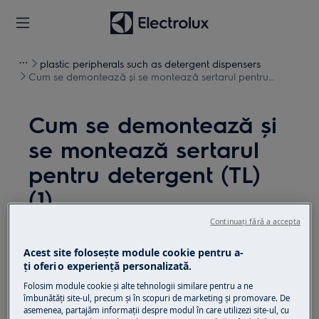
plastic peripherals such as detergent dispensers
Cum se demontează și se montează sertarul pentru
detergent (TL) (1)
Cum se demontează și
se montează sertarul
pentru detergent (TL)
(1)
Continuați fără a accepta
Soluție
Acest site folosește module cookie pentru a-
Înainte de orice operațiune de întreținere, dezactivați
ţi oferi o experienţă personalizată.
aparatul și deconectați ștecherul de la priză.
Folosim module cookie și alte tehnologii similare pentru a ne
îmbunătăţi site-ul, precum și în scopuri de marketing și promovare. De
Aveți întotdeauna grijă când mutați aparatele,
asemenea, partajăm informaţii despre modul în care utilizezi site-ul, cu