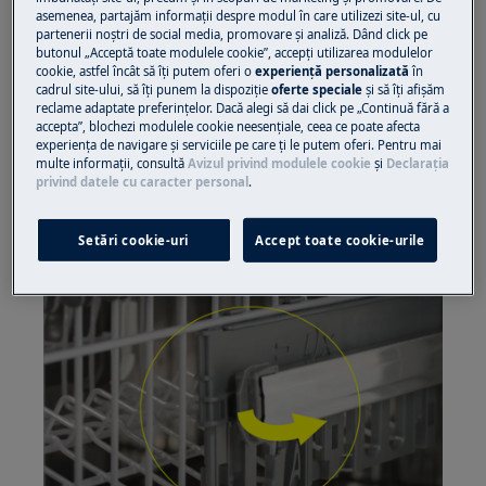
mijloc, tava pentru tacâmuri și șinele coșului din
asemenea, partajăm informaţii despre modul în care utilizezi site-ul, cu
partenerii noștri de social media, promovare și analiză. Dând click pe
mijloc și tava pentru tacâmuri.
butonul „Acceptă toate modulele cookie”, accepţi utilizarea modulelor
cookie, astfel încât să îţi putem oferi o
experienţă personalizată
în
Următorii pași sunt valabili pentru coșul de
cadrul site-ului, să îţi punem la dispoziţie
oferte speciale
și să îţi afișăm
reclame adaptate preferinţelor. Dacă alegi să dai click pe „Continuă fără a
mijloc și tava pentru tacâmuri.
accepta”, blochezi modulele cookie neesenţiale, ceea ce poate afecta
experienţa de navigare și serviciile pe care ţi le putem oferi. Pentru mai
Coșul se demontează
multe informaţii, consultă
Avizul privind modulele cookie
și
Declaraţia
privind datele cu caracter personal
.
Scoateți coșul. Pentru a scoate coșul,
trebuie să rotiți dopul în șină.
Setări cookie-uri
Accept toate cookie-urile