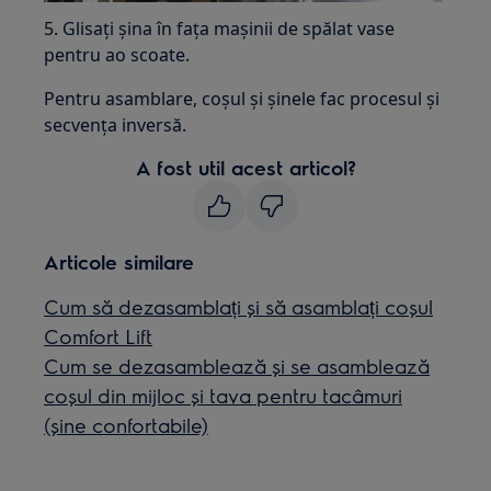
5. Glisați șina în fața mașinii de spălat vase
pentru ao scoate.
Pentru asamblare, coșul și șinele fac procesul și
secvența inversă.
A fost util acest articol?
Articole similare
Cum să dezasamblați și să asamblați coșul
Comfort Lift
Cum se dezasamblează și se asamblează
coșul din mijloc și tava pentru tacâmuri
(șine confortabile)