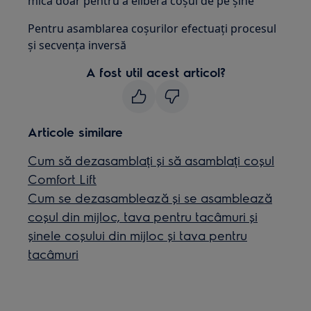
mică doar pentru a elibera coșul de pe șine
Pentru asamblarea coșurilor efectuați procesul
și secvența inversă
A fost util acest articol?
Articole similare
Cum să dezasamblați și să asamblați coșul
Comfort Lift
Cum se dezasamblează și se asamblează
coșul din mijloc, tava pentru tacâmuri și
șinele coșului din mijloc și tava pentru
tacâmuri