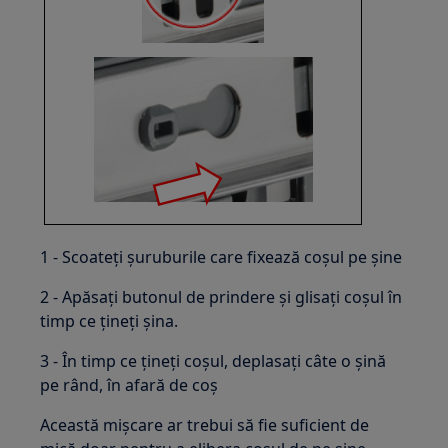
1 - Scoateți șuruburile care fixează coșul pe șine
2 - Apăsați butonul de prindere și glisați coșul în
timp ce țineți șina.
3 - În timp ce țineți coșul, deplasați câte o șină
pe rând, în afară de coș
Această mișcare ar trebui să fie suficient de