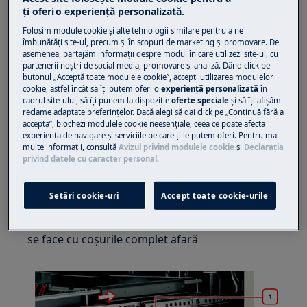
ţi oferi o experienţă personalizată.
Aveți întotdeauna grijă când mutați aparatele,
pentru aparatele grele este necesar să le mutați
Folosim module cookie și alte tehnologii similare pentru a ne
îmbunătăţi site-ul, precum și în scopuri de marketing și promovare. De
două persoane.
asemenea, partajăm informaţii despre modul în care utilizezi site-ul, cu
partenerii noștri de social media, promovare și analiză. Dând click pe
Folosiți întotdeauna mănuși de siguranță și
butonul „Acceptă toate modulele cookie”, accepţi utilizarea modulelor
cookie, astfel încât să îţi putem oferi o
experienţă personalizată
în
încălțăminte închisă.
cadrul site-ului, să îţi punem la dispoziţie
oferte speciale
și să îţi afișăm
reclame adaptate preferinţelor. Dacă alegi să dai click pe „Continuă fără a
Vă rugăm să rețineți că autorepararea sau reparația
accepta”, blochezi modulele cookie neesenţiale, ceea ce poate afecta
neprofesională poate avea consecințe de siguranță
experienţa de navigare și serviciile pe care ţi le putem oferi. Pentru mai
multe informaţii, consultă
Avizul privind modulele cookie
și
Declaraţia
dacă nu este efectuată corect
privind datele cu caracter personal
.
Tava pentru tacâmuri și coșul de mijloc
demontarea și asamblarea
Setări cookie-uri
Accept toate cookie-urile
Procedura este similară pentru ambele coșuri și
se face cu coșurile complet afară