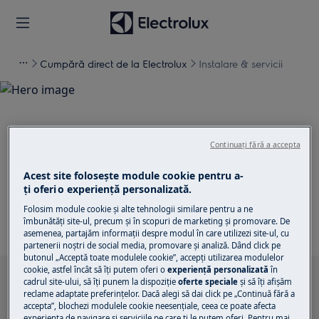
Cumpără direct de la Electrolux
Instalare & servicii
Continuați fără a accepta
Suport pentru Instalare &
servicii
Acest site folosește module cookie pentru a-
ţi oferi o experienţă personalizată.
Folosim module cookie și alte tehnologii similare pentru a ne
îmbunătăţi site-ul, precum și în scopuri de marketing și promovare. De
asemenea, partajăm informaţii despre modul în care utilizezi site-ul, cu
partenerii noștri de social media, promovare și analiză. Dând click pe
butonul „Acceptă toate modulele cookie”, accepţi utilizarea modulelor
cookie, astfel încât să îţi putem oferi o
experienţă personalizată
în
Caută printre articolele noastre de suport
cadrul site-ului, să îţi punem la dispoziţie
oferte speciale
și să îţi afișăm
reclame adaptate preferinţelor. Dacă alegi să dai click pe „Continuă fără a
accepta”, blochezi modulele cookie neesenţiale, ceea ce poate afecta
experienţa de navigare și serviciile pe care ţi le putem oferi. Pentru mai