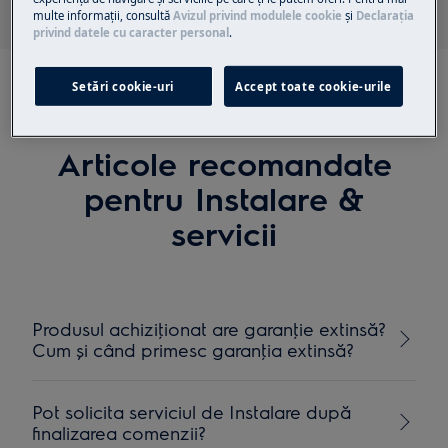
multe informaţii, consultă
Avizul privind modulele cookie
și
Declaraţia
privind datele cu caracter personal
.
Setări cookie-uri
Accept toate cookie-urile
Articole recomandate
pentru Instalare &
servicii
Produsul achiziţionat are garanţie extinsă?
Cum și când primesc garanţia extinsă?
Pot solicita serviciul de Instalare după
finalizarea comenzii?