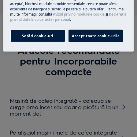
accepta”, blochezi modulele cookie neesenţiale, ceea ce poate afecta
experienţa de navigare și serviciile pe care ţi le putem oferi. Pentru mai
multe informaţii, consultă
Avizul privind modulele cookie
și
Declaraţia
privind datele cu caracter personal
.
Setări cookie-uri
Accept toate cookie-urile
Articole recomandate
pentru Incorporabile
compacte
Mașină de cafea integrată - cafeaua se
curge prea încet sau doar o picătură la un
moment dat
Pe afișajul mașinii mele de cafea integrate