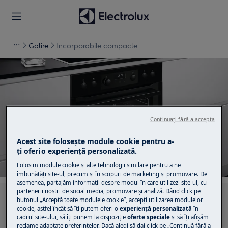
Gatire
Incorporabile compacte
Suport pentru
Continuați fără a accepta
Incorporabile compacte
Acest site folosește module cookie pentru a-
ţi oferi o experienţă personalizată.
Folosim module cookie și alte tehnologii similare pentru a ne
îmbunătăţi site-ul, precum și în scopuri de marketing și promovare. De
asemenea, partajăm informaţii despre modul în care utilizezi site-ul, cu
partenerii noștri de social media, promovare și analiză. Dând click pe
Caută printre articolele noastre de suport
butonul „Acceptă toate modulele cookie”, accepţi utilizarea modulelor
cookie, astfel încât să îţi putem oferi o
experienţă personalizată
în
cadrul site-ului, să îţi punem la dispoziţie
oferte speciale
și să îţi afișăm
reclame adaptate preferinţelor. Dacă alegi să dai click pe „Continuă fără a