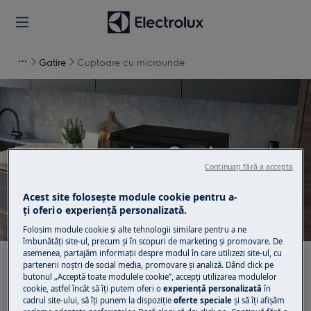
Gatire
Cuptoare cu microunde
Suport pentru Cuptoare cu
Continuați fără a accepta
microunde
Acest site folosește module cookie pentru a-
ţi oferi o experienţă personalizată.
Folosim module cookie și alte tehnologii similare pentru a ne
îmbunătăţi site-ul, precum și în scopuri de marketing și promovare. De
asemenea, partajăm informaţii despre modul în care utilizezi site-ul, cu
partenerii noștri de social media, promovare și analiză. Dând click pe
Caută printre articolele noastre de suport
butonul „Acceptă toate modulele cookie”, accepţi utilizarea modulelor
cookie, astfel încât să îţi putem oferi o
experienţă personalizată
în
cadrul site-ului, să îţi punem la dispoziţie
oferte speciale
și să îţi afișăm