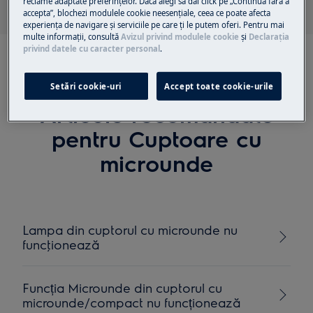
reclame adaptate preferinţelor. Dacă alegi să dai click pe „Continuă fără a
accepta”, blochezi modulele cookie neesenţiale, ceea ce poate afecta
experienţa de navigare și serviciile pe care ţi le putem oferi. Pentru mai
multe informaţii, consultă
Avizul privind modulele cookie
și
Declaraţia
privind datele cu caracter personal
.
Setări cookie-uri
Accept toate cookie-urile
Articole recomandate
pentru Cuptoare cu
microunde
Lampa din cuptorul cu microunde nu
funcţionează
Funcția Microunde din cuptorul cu
microunde/compact nu funcționează