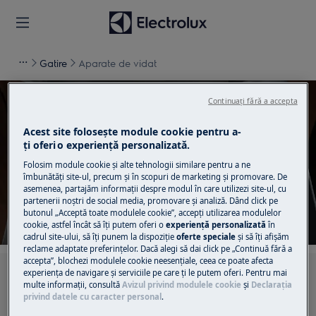
Gatire
Aparate de vidat
Continuați fără a accepta
Acest site folosește module cookie pentru a-
ţi oferi o experienţă personalizată.
Suport pentru Aparate de
Folosim module cookie și alte tehnologii similare pentru a ne
vidat
îmbunătăţi site-ul, precum și în scopuri de marketing și promovare. De
asemenea, partajăm informaţii despre modul în care utilizezi site-ul, cu
partenerii noștri de social media, promovare și analiză. Dând click pe
butonul „Acceptă toate modulele cookie”, accepţi utilizarea modulelor
cookie, astfel încât să îţi putem oferi o
experienţă personalizată
în
cadrul site-ului, să îţi punem la dispoziţie
oferte speciale
și să îţi afișăm
reclame adaptate preferinţelor. Dacă alegi să dai click pe „Continuă fără a
accepta”, blochezi modulele cookie neesenţiale, ceea ce poate afecta
experienţa de navigare și serviciile pe care ţi le putem oferi. Pentru mai
Caută printre articolele noastre de suport
multe informaţii, consultă
Avizul privind modulele cookie
și
Declaraţia
privind datele cu caracter personal
.