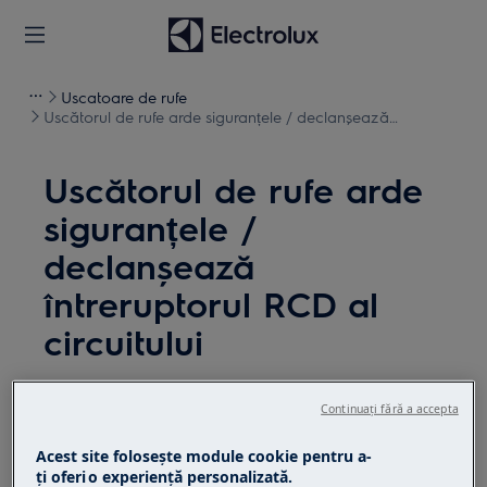
Uscatoare de rufe
Uscătorul de rufe arde siguranțele / declanșează
întreruptorul RCD al circuitului
Uscătorul de rufe arde
siguranțele /
declanșează
întreruptorul RCD al
circuitului
Soluție
Continuați fără a accepta
Nu conectați o mașină de spălat rufe și un
Acest site folosește module cookie pentru a-
uscător de rufe pe același circuit electric
ţi oferi o experienţă personalizată.