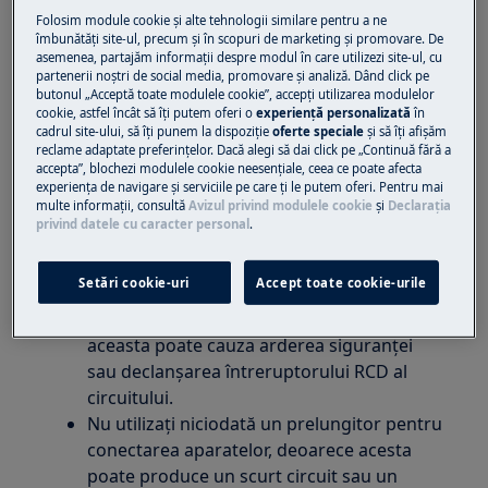
(aceeaşi siguranţă). Puterea consumată
Folosim module cookie și alte tehnologii similare pentru a ne
împreună de cele două aparate va depăși
îmbunătăţi site-ul, precum și în scopuri de marketing și promovare. De
13 amperi.
asemenea, partajăm informaţii despre modul în care utilizezi site-ul, cu
partenerii noștri de social media, promovare și analiză. Dând click pe
Dacă este declanșat un întreruptor RCD de
butonul „Acceptă toate modulele cookie”, accepţi utilizarea modulelor
circuit sau arde o siguranță atunci când
cookie, astfel încât să îţi putem oferi o
experienţă personalizată
în
cadrul site-ului, să îţi punem la dispoziţie
oferte speciale
și să îţi afișăm
porniți sau opriți aparatul, aceasta se
reclame adaptate preferinţelor. Dacă alegi să dai click pe „Continuă fără a
datorează de obicei unei scurgeri la masă
accepta”, blochezi modulele cookie neesenţiale, ceea ce poate afecta
sau a unui scurt circuit.
experienţa de navigare și serviciile pe care ţi le putem oferi. Pentru mai
multe informaţii, consultă
Avizul privind modulele cookie
și
Declaraţia
Problema poate fi cauzată de o conectare
privind datele cu caracter personal
.
incorectă a aparatului. Conectați aparatul
la altă priză.
Setări cookie-uri
Accept toate cookie-urile
Dacă sunt conectate mai multe aparate la
același circuit electric (aceeaşi siguranță),
aceasta poate cauza arderea siguranței
sau declanșarea întreruptorului RCD al
circuitului.
Nu utilizați niciodată un prelungitor pentru
conectarea aparatelor, deoarece acesta
poate produce un scurt circuit sau un