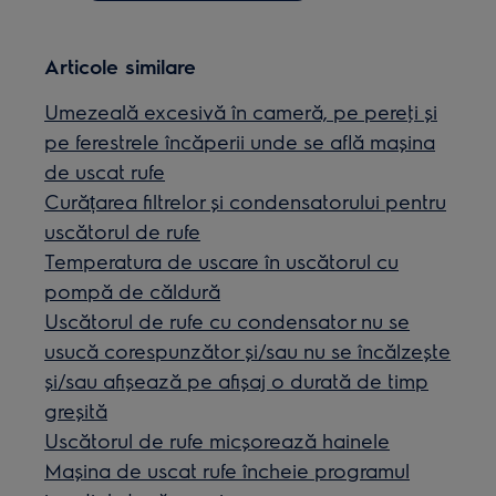
Articole similare
Umezeală excesivă în cameră, pe pereţi şi
pe ferestrele încăperii unde se află maşina
de uscat rufe
Curățarea filtrelor și condensatorului pentru
uscătorul de rufe
Temperatura de uscare în uscătorul cu
pompă de căldură
Uscătorul de rufe cu condensator nu se
usucă corespunzător și/sau nu se încălzește
și/sau afișează pe afișaj o durată de timp
greșită
Uscătorul de rufe micşorează hainele
Maşina de uscat rufe încheie programul