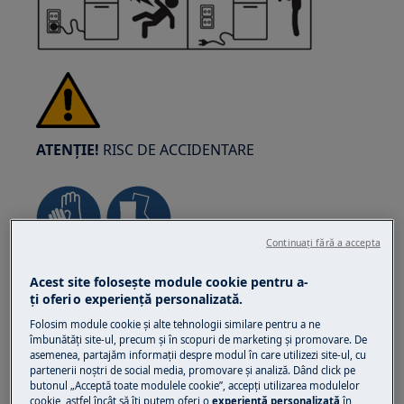
ATENȚIE!
RISC DE ACCIDENTARE
Continuați fără a accepta
Întotdeauna fiți atenți când mutați
Acest site folosește module cookie pentru a-
electrocasnicele. Pentru electrocasnicele grele
ţi oferi o experienţă personalizată.
este cel mai sigur ca două persoane să le mute.
Folosim module cookie și alte tehnologii similare pentru a ne
Folosiți întotdeauna mănuși de protecție și
îmbunătăţi site-ul, precum și în scopuri de marketing și promovare. De
asemenea, partajăm informaţii despre modul în care utilizezi site-ul, cu
încălțăminte de securitate. Purtati mereu
partenerii noștri de social media, promovare și analiză. Dând click pe
mănuși de protecție pentru a evita tăieturile de
butonul „Acceptă toate modulele cookie”, accepţi utilizarea modulelor
la marginile ascuțite.
cookie, astfel încât să îţi putem oferi o
experienţă personalizată
în