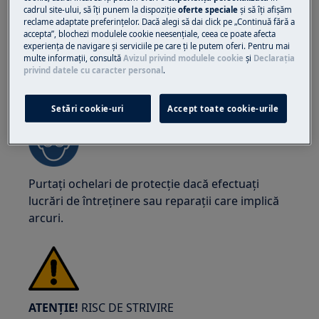
cadrul site-ului, să îţi punem la dispoziţie
oferte speciale
și să îţi afișăm
reclame adaptate preferinţelor. Dacă alegi să dai click pe „Continuă fără a
accepta”, blochezi modulele cookie neesenţiale, ceea ce poate afecta
experienţa de navigare și serviciile pe care ţi le putem oferi. Pentru mai
multe informaţii, consultă
Avizul privind modulele cookie
și
Declaraţia
privind datele cu caracter personal
.
ATENȚIE!
RISC DE LEZIUNI OCULARE
Setări cookie-uri
Accept toate cookie-urile
Purtați ochelari de protecție dacă efectuați
lucrări de întreținere sau reparații care implică
arcuri.
ATENȚIE!
RISC DE STRIVIRE