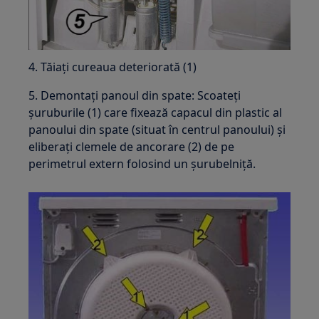
4. Tăiați cureaua deteriorată (1)
5. Demontați panoul din spate: Scoateți
șuruburile (1) care fixează capacul din plastic al
panoului din spate (situat în centrul panoului) și
eliberați clemele de ancorare (2) de pe
perimetrul extern folosind un șurubelniță.