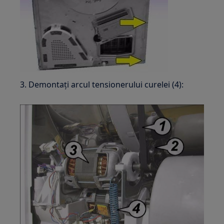
3. Demontați arcul tensionerului curelei (4):