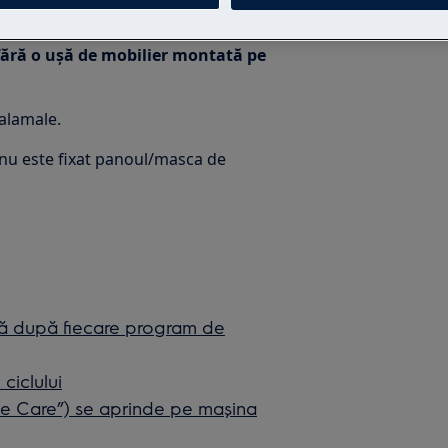
 fără o ușă de mobilier montată pe
balamale.
 nu este fixat panoul/masca de
ază după fiecare program de
ciclului
ne Care”) se aprinde pe mașina