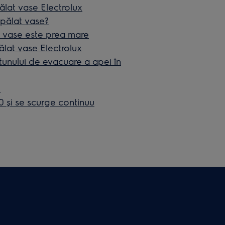
ălat vase Electrolux
spălat vase?
 vase este prea mare
ălat vase Electrolux
urtunului de evacuare a apei în
e
 şi se scurge continuu