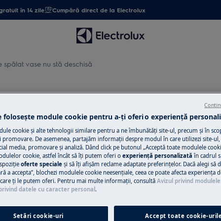
gratuit în 14 zile
Cumpără direct de la Electrolux
e spălat vase nu stă deschisă
vase nu stă deschisă
Contin
e folosește module cookie pentru a-ţi oferi o experienţă personali
le cookie și alte tehnologii similare pentru a ne îmbunătăţi site-ul, precum și în sco
 promovare. De asemenea, partajăm informaţii despre modul în care utilizezi site-ul, 
Solicită asisten
cial media, promovare și analiză. Dând click pe butonul „Acceptă toate modulele cooki
odulelor cookie, astfel încât să îţi putem oferi o
experienţă personalizată
în cadrul si
Ai o problemă cu a
spoziţie
oferte speciale
și să îţi afișăm reclame adaptate preferinţelor. Dacă alegi să d
nu o poţi rezolva 
ră a accepta”, blochezi modulele cookie neesenţiale, ceea ce poate afecta experienţa d
e care ţi le putem oferi. Pentru mai multe informaţii, consultă
Avizul privind modulele
ul Electrolux și sol
privind datele cu caracter personal
.
Setări cookie-uri
Accept toate cookie-uril
Programează se