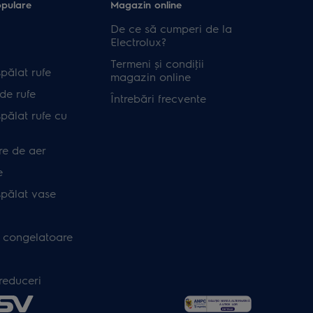
opulare
Magazin online
De ce să cumperi de la
Electrolux?
Termeni și condiţii
pălat rufe
magazin online
de rufe
Întrebări frecvente
pălat rufe cu
re de aer
e
spălat vase
i congelatoare
 reduceri