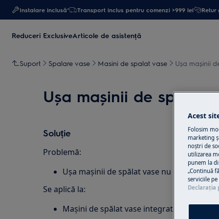
Instalare inclusă*
Transport inclus pentru comenzi >999 lei
Retur 
Reduceri Exclusive
Articole de asistență
Suport
Spalare vase
Masini de spalat vase
Ușa mașinii d
Ușa mașinii de spălat 
Acest sit
Folosim modu
Soluție
marketing și
noștri de so
Problemă:
utilizarea m
punem la di
Ușa mașinii de spălat vase nu stă deschisă
„Continuă fă
serviciile p
Declaraţia 
Se aplică la:
Mașini de spălat vase integrate