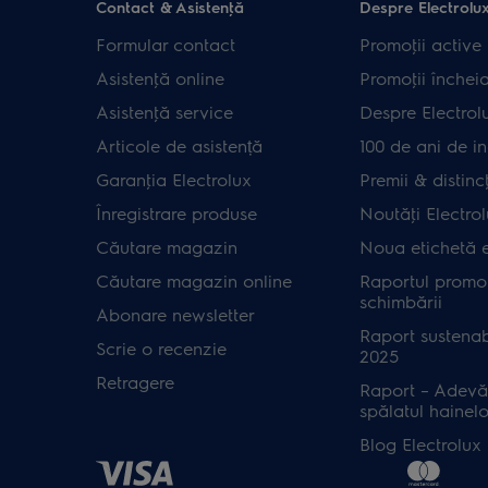
Contact & Asistenţă
Despre Electrolu
Formular contact
Promoţii active
Asistenţă online
Promoţii închei
Asistenţă service
Despre Electrol
Articole de asistență
100 de ani de in
Garanţia Electrolux
Premii & distincţ
Înregistrare produse
Noutăţi Electro
Căutare magazin
Noua etichetă 
Căutare magazin online
Raportul promot
schimbării
Abonare newsletter
Raport sustenab
Scrie o recenzie
2025
Retragere
Raport – Adevă
spălatul hainelo
Blog Electrolux