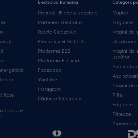
x
Electrolux România
Categorii p
Promoţii & oferte speciale
Cuptor
ate
Parteneri Electrolux
Frigidere
ux
Retete Electrolux
Mașini de s
ovaţii
Electrolux & ECOTIC
Uscătoare 
ii
Platforma B2B
Mașini de s
uscător
lux
Platforma E-Lucid
Purificatoa
energetică
Facebook
Aspiratoar
orilor
Youtube
Mașini de 
Instagram
ilitate
Plite
Pădurea Electrolux
Frigidere ș
rul despre
Friteuze
r
Promoții și