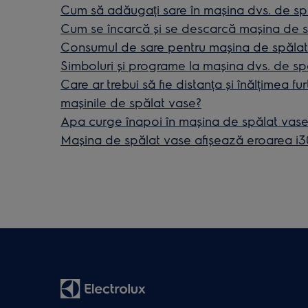
Cum să adăugați sare în mașina dvs. de sp
Cum se încarcă și se descarcă mașina de 
Consumul de sare pentru mașina de spălat
Simboluri și programe la mașina dvs. de sp
Care ar trebui să fie distanța și înălțimea f
mașinile de spălat vase?
Apa curge înapoi în mașina de spălat vas
Maşina de spălat vase afişează eroarea i30