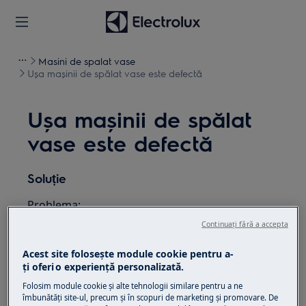
Masini de spalat vase
Ușa mașinii de spălat vase este defectă
Ușa mașinii de spălat
vase este defectă
Soluție
Problema:
Continuați fără a accepta
Ușa mașinii de spălat vase este defectă
Acest site folosește module cookie pentru a-
Se aplică la:
ţi oferi o experienţă personalizată.
Mașină de spălat vase integrată
Folosim module cookie și alte tehnologii similare pentru a ne
îmbunătăţi site-ul, precum și în scopuri de marketing și promovare. De
Mașină de spălat vase independentă