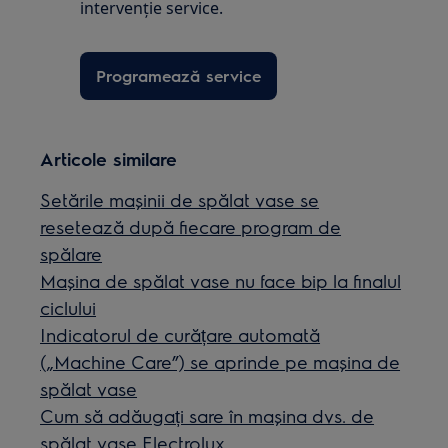
intervenţie service.
Programează service
Articole similare
Setările mașinii de spălat vase se
resetează după fiecare program de
spălare
Mașina de spălat vase nu face bip la finalul
ciclului
Indicatorul de curățare automată
(„Machine Care”) se aprinde pe mașina de
spălat vase
Cum să adăugați sare în mașina dvs. de
spălat vase Electrolux