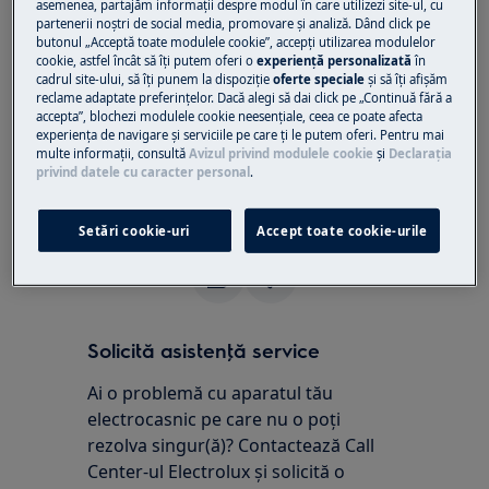
asemenea, partajăm informaţii despre modul în care utilizezi site-ul, cu
partenerii noștri de social media, promovare și analiză. Dând click pe
Rezoluţie:
butonul „Acceptă toate modulele cookie”, accepţi utilizarea modulelor
cookie, astfel încât să îţi putem oferi o
experienţă personalizată
în
1.
Contactați un centru de service autorizat.
cadrul site-ului, să îţi punem la dispoziţie
oferte speciale
și să îţi afișăm
reclame adaptate preferinţelor. Dacă alegi să dai click pe „Continuă fără a
Pentru a vă ajuta să determinați natura exactă a
accepta”, blochezi modulele cookie neesenţiale, ceea ce poate afecta
experienţa de navigare și serviciile pe care ţi le putem oferi. Pentru mai
problemei, vă recomandăm să vizitați unul
multe informaţii, consultă
Avizul privind modulele cookie
și
Declaraţia
dintre inginerii noștri autorizați pentru a verifica
privind datele cu caracter personal
.
aparatul și pentru a remedia problema.
Setări cookie-uri
Accept toate cookie-urile
A fost util acest articol?
Solicită asistenţă service
Ai o problemă cu aparatul tău
electrocasnic pe care nu o poţi
rezolva singur(ă)? Contactează Call
Center-ul Electrolux și solicită o