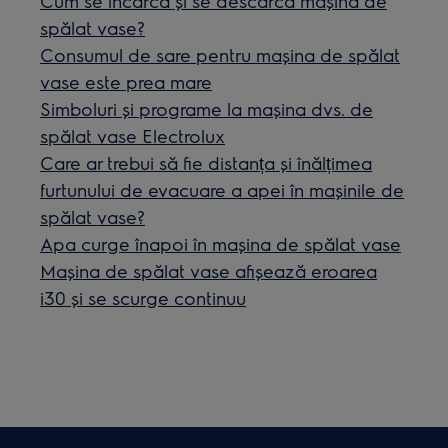
Cum se încarcă și se descarcă mașina de
spălat vase?
Consumul de sare pentru mașina de spălat
vase este prea mare
Simboluri și programe la mașina dvs. de
spălat vase Electrolux
Care ar trebui să fie distanța și înălțimea
furtunului de evacuare a apei în mașinile de
spălat vase?
Apa curge înapoi în mașina de spălat vase
Maşina de spălat vase afişează eroarea
i30 şi se scurge continuu