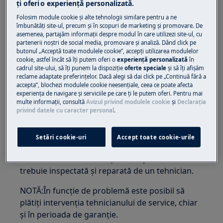
ţi oferi o experienţă personalizată.
Mașini de spălat vase integrate
Folosim module cookie și alte tehnologii similare pentru a ne
Mașini de spălat vase independente
îmbunătăţi site-ul, precum și în scopuri de marketing și promovare. De
asemenea, partajăm informaţii despre modul în care utilizezi site-ul, cu
Rezolvare:
partenerii noștri de social media, promovare și analiză. Dând click pe
butonul „Acceptă toate modulele cookie”, accepţi utilizarea modulelor
cookie, astfel încât să îţi putem oferi o
experienţă personalizată
în
1. Contactați instalatorul
cadrul site-ului, să îţi punem la dispoziţie
oferte speciale
și să îţi afișăm
reclame adaptate preferinţelor. Dacă alegi să dai click pe „Continuă fără a
Dacă mașina încorporată de spălat vase a fost
accepta”, blochezi modulele cookie neesenţiale, ceea ce poate afecta
experienţa de navigare și serviciile pe care ţi le putem oferi. Pentru mai
instalată recent, panoul ușii poate fi prea greu,
multe informaţii, consultă
Avizul privind modulele cookie
și
Declaraţia
vă recomandăm contactarea instalatorului.
privind datele cu caracter personal
.
2. Contactați un Centru de service autorizat
Setări cookie-uri
Accept toate cookie-urile
Dacă mașina de spălat vase nu este încorporată
sau instalată recent, mașina de spălat vase
trebuie inspectată și reparată de un tehnician.
NOTĂ:În funcție de problemă este posibil să
plătiți intervenția tehnicianului de service, chiar
și în perioada de garanție.