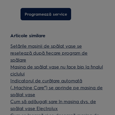
Programează service
Articole similare
Setările mașinii de spălat vase se
resetează după fiecare program de
spălare
Mașina de spălat vase nu face bip la finalul
ciclului
Indicatorul de curățare automată
(„Machine Care”) se aprinde pe mașina de
spălat vase
Cum să adăugați sare în mașina dvs. de
spălat vase Electrolux