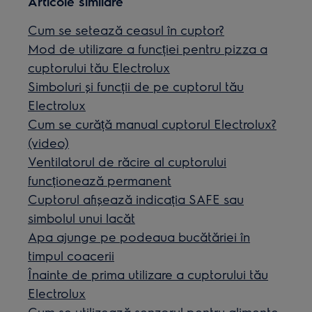
Articole similare
Cum se setează ceasul în cuptor?
Mod de utilizare a funcției pentru pizza a
cuptorului tău Electrolux
Simboluri și funcții de pe cuptorul tău
Electrolux
Cum se curăță manual cuptorul Electrolux?
(video)
Ventilatorul de răcire al cuptorului
funcționează permanent
Cuptorul afișează indicația SAFE sau
simbolul unui lacăt
Apa ajunge pe podeaua bucătăriei în
timpul coacerii
Înainte de prima utilizare a cuptorului tău
Electrolux
Cum se utilizează senzorul pentru alimente