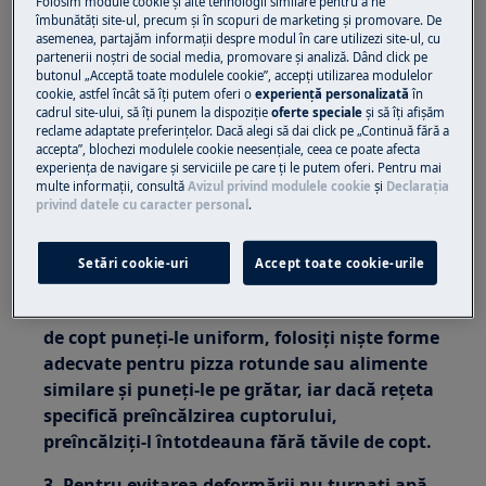
Folosim module cookie și alte tehnologii similare pentru a ne
îmbunătăţi site-ul, precum și în scopuri de marketing și promovare. De
ridicate/scăzute sau încălzirii neuniforme.
asemenea, partajăm informaţii despre modul în care utilizezi site-ul, cu
partenerii noștri de social media, promovare și analiză. Dând click pe
Se aplică la:
butonul „Acceptă toate modulele cookie”, accepţi utilizarea modulelor
cookie, astfel încât să îţi putem oferi o
experienţă personalizată
în
Cuptoare integrate
cadrul site-ului, să îţi punem la dispoziţie
oferte speciale
și să îţi afișăm
Aragazuri independente
reclame adaptate preferinţelor. Dacă alegi să dai click pe „Continuă fără a
accepta”, blochezi modulele cookie neesenţiale, ceea ce poate afecta
experienţa de navigare și serviciile pe care ţi le putem oferi. Pentru mai
Rezolvare:
multe informaţii, consultă
Avizul privind modulele cookie
și
Declaraţia
privind datele cu caracter personal
.
1. În cazuri rare este posibil ca tăvile şi
formele de copt să se deformeze la încălzire
Setări cookie-uri
Accept toate cookie-urile
şi, după răcire, să revină la forma iniţială.
2. Pentru evitarea deformării tăvilor/formelor
de copt puneţi-le uniform, folosiţi nişte forme
adecvate pentru pizza rotunde sau alimente
similare şi puneţi-le pe grătar, iar dacă reţeta
specifică preîncălzirea cuptorului,
preîncălziţi-l întotdeauna fără tăvile de copt.
3. Pentru evitarea deformării nu turnaţi apă