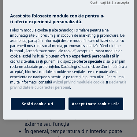
Continuați fără a accepta
este aceeași în fiecare parte?
Există diferite zone de temperatură în
Acest site folosește module cookie pentru a-
frigider?
ţi oferi o experienţă personalizată.
Folosim module cookie și alte tehnologii similare pentru a ne
Se aplică la:
îmbunătăţi site-ul, precum și în scopuri de marketing și promovare. De
asemenea, partajăm informaţii despre modul în care utilizezi site-ul, cu
frigider congelator
partenerii noștri de social media, promovare și analiză. Dând click pe
frigider
butonul „Acceptă toate modulele cookie”, accepţi utilizarea modulelor
cookie, astfel încât să îţi putem oferi o
experienţă personalizată
în
cadrul site-ului, să îţi punem la dispoziţie
oferte speciale
și să îţi afișăm
Răspuns / Rezoluție:
reclame adaptate preferinţelor. Dacă alegi să dai click pe „Continuă fără a
accepta”, blochezi modulele cookie neesenţiale, ceea ce poate afecta
1. Valoarea setată se referă la temperatura
experienţa de navigare și serviciile pe care ţi le putem oferi. Pentru mai
medie a căptușelii interioare.
multe informaţii, consultă
Avizul privind modulele cookie
și
Declaraţia
privind datele cu caracter personal
.
Temperaturile de moment din rafturi,
compartimente pot fi diferite (mai mult de
Setări cookie-uri
Accept toate cookie-urile
un grad) în funcție de funcționarea
aparatului și de condițiile interne sau
externe sau funcția
În general, temperatura din interior poate