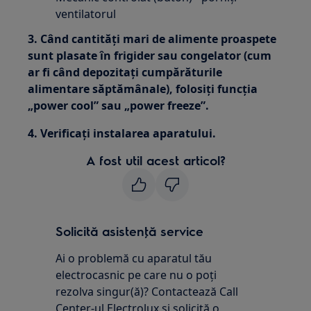
ventilatorul
3. Când cantități mari de alimente proaspete
sunt plasate în frigider sau congelator (cum
ar fi când depozitați cumpărăturile
alimentare săptămânale), folosiți funcția
„power cool” sau „power freeze”.
4. Verificați instalarea aparatului.
A fost util acest articol?
Solicită asistenţă service
Ai o problemă cu aparatul tău
electrocasnic pe care nu o poţi
rezolva singur(ă)? Contactează Call
Center-ul Electrolux și solicită o