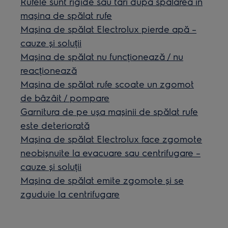
Rufele sunt rigide sau tari după spălarea în
mașina de spălat rufe
Mașina de spălat Electrolux pierde apă –
cauze și soluții
Mașina de spălat nu funcționează / nu
reacționează
Mașina de spălat rufe scoate un zgomot
de bâzâit / pompare
Garnitura de pe ușa mașinii de spălat rufe
este deteriorată
Mașina de spălat Electrolux face zgomote
neobișnuite la evacuare sau centrifugare –
cauze și soluții
Maşina de spălat emite zgomote şi se
zguduie la centrifugare