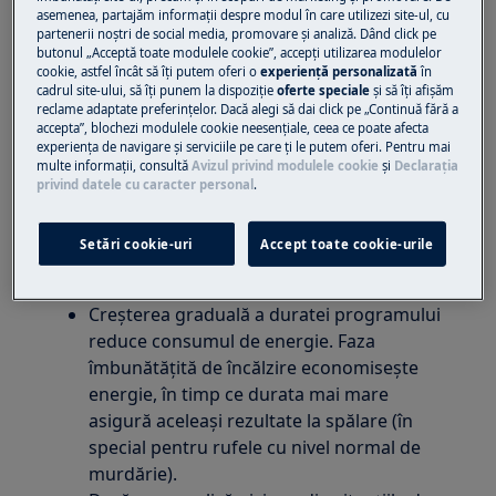
O încărcătură dezechilibrată va extinde
asemenea, partajăm informaţii despre modul în care utilizezi site-ul, cu
partenerii noștri de social media, promovare și analiză. Dând click pe
durata programului. Acest lucru este
butonul „Acceptă toate modulele cookie”, accepţi utilizarea modulelor
normal pentru mașina de spălat rufe.
cookie, astfel încât să îţi putem oferi o
experienţă personalizată
în
cadrul site-ului, să îţi punem la dispoziţie
oferte speciale
și să îţi afișăm
calculează durata în funcție de încărcătură
reclame adaptate preferinţelor. Dacă alegi să dai click pe „Continuă fără a
și tipul de rufe și afișează durata estimată
accepta”, blochezi modulele cookie neesenţiale, ceea ce poate afecta
experienţa de navigare și serviciile pe care ţi le putem oferi. Pentru mai
corespunzătoare.
multe informaţii, consultă
Avizul privind modulele cookie
și
Declaraţia
privind datele cu caracter personal
.
Mașina de spălat rufe
Modificarea tipului de rufe
Setări cookie-uri
Accept toate cookie-urile
pentru programul selectat poate afecta
durata spălării.
Creșterea graduală a duratei programului
reduce consumul de energie. Faza
îmbunătățită de încălzire economisește
energie, în timp ce durata mai mare
asigură aceleași rezultate la spălare (în
special pentru rufele cu nivel normal de
murdărie).