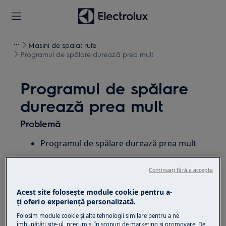
Masini de spalat rufe
Programul de spălare durează prea mult
Programul de spălare
durează prea mult
Problemă
Programul de spălare durează prea mult
Se aplică
Continuați fără a accepta
Masini de spalat rufe
Acest site folosește module cookie pentru a-
ţi oferi o experienţă personalizată.
Soluție
Folosim module cookie și alte tehnologii similare pentru a ne
îmbunătăţi site-ul, precum și în scopuri de marketing și promovare. De