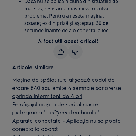
Dacă nu se aplică niciuna din situațiile de
mai sus, resetarea mașinii va rezolva
problema. Pentru a reseta mașina,
scoateți-o din priză și așteptați 30 de
secunde înainte de a o conecta la loc.
A fost util acest articol?
Articole similare
Mașina de spălat rufe afișează codul de
eroare E40 sau emite 4 semnale sonore/se
aprinde intermitent de 4 ori
Pe afișajul mașinii de spălat apare
pictograma "curățarea tamburului"
Aparate conectate - Aplicația nu se poate
conecta la aparat