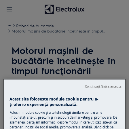
Roboti de bucatarie
Motorul mașinii de bucătărie încetinește în timpul
funcționării
Motorul mașinii de
bucătărie încetinește în
timpul funcționării
Soluție
Continuați fără a accepta
Problema:
Acest site folosește module cookie pentru a-
ţi oferi o experienţă personalizată.
Motorul robotului de bucătărie încetinește
Folosim module cookie și alte tehnologii similare pentru a ne
în timpul funcționării
îmbunătăţi site-ul, precum și în scopuri de marketing și promovare. De
asemenea, partajăm informaţii despre modul în care utilizezi site-ul, cu
Se aplică la:
partenerii noștri de social media, promovare și analiză. Dând click pe