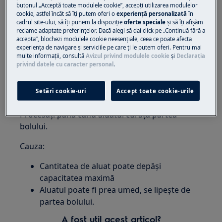
butonul „Acceptă toate modulele cookie”, accepţi utilizarea modulelor
Roboti de bucătărie
cookie, astfel încât să îţi putem oferi o
experienţă personalizată
în
cadrul site-ului, să îţi punem la dispoziţie
oferte speciale
și să îţi afișăm
Rezoluţie:
reclame adaptate preferinţelor. Dacă alegi să dai click pe „Continuă fără a
accepta”, blochezi modulele cookie neesenţiale, ceea ce poate afecta
experienţa de navigare și serviciile pe care ţi le putem oferi. Pentru mai
1. Scoateți jumătate din aluat și prelucrați în
multe informaţii, consultă
Avizul privind modulele cookie
și
Declaraţia
două loturi.
privind datele cu caracter personal
.
2. Adăugați mai multă făină, 1 lingură
Setări cookie-uri
Accept toate cookie-urile
simultan până când motorul se accelerează.
Procesați până când aluatul curăță partea
bolului.
Cauza:
Cantitatea de aluat poate depăși
capacitatea maximă
Aluatul poate fi prea umed, se lipește de
partea bolului.
A fost util acest articol?