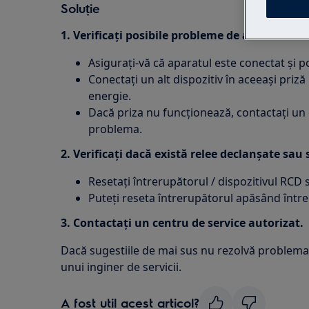
Soluție
1. Verificați posibile probleme de alimentare.
Asigurați-vă că aparatul este conectat și po
Conectați un alt dispozitiv în aceeași priz
energie.
Dacă priza nu funcționează, contactați un e
problema.
2. Verificați dacă există relee declanșate sau
Resetați întrerupătorul / dispozitivul RCD s
Puteți reseta întrerupătorul apăsând între
3. Contactați un centru de service autorizat.
Dacă sugestiile de mai sus nu rezolvă problema,
unui inginer de servicii.
A fost util acest articol?