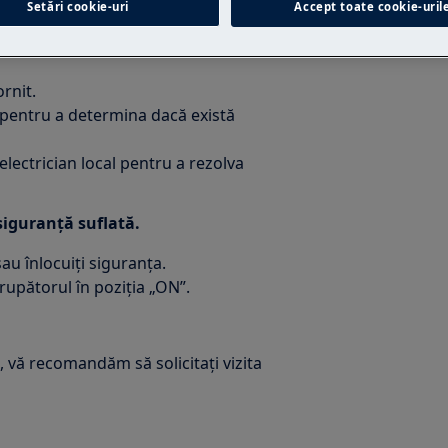
Setări cookie-uri
Accept toate cookie-uril
rnit.
ă pentru a determina dacă există
lectrician local pentru a rezolva
 siguranță suflată.
au înlocuiți siguranța.
rupătorul în poziția „ON”.
 vă recomandăm să solicitați vizita