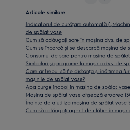
Articole similare
Indicatorul de curățare automată („Machi
de spălat vase
Cum să adăugați sare în mașina dvs. de sp
Cum se încarcă și se descarcă mașina de 
Consumul de sare pentru mașina de spălat
Simboluri și programe la mașina dvs. de sp
Care ar trebui să fie distanța și înălțimea f
mașinile de spălat vase?
Apa curge înapoi în mașina de spălat vas
Maşina de spălat vase afişează eroarea i30
Înainte de a utiliza mașina de spălat vase
Cum să adăugați agent de clătire în mașina