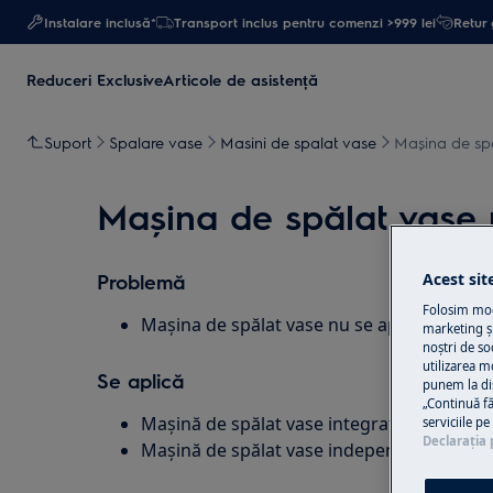
Instalare inclusă*
Transport inclus pentru comenzi >999 lei
Retur 
Reduceri Exclusive
Articole de asistență
Suport
Spalare vase
Masini de spalat vase
Mașina de spă
Mașina de spălat vase 
Problemă
Acest sit
Folosim modu
Mașina de spălat vase nu se aprinde, nici
marketing și
noștri de so
utilizarea m
Se aplică
punem la di
„Continuă fă
Mașină de spălat vase integrată
serviciile p
Declaraţia 
Mașină de spălat vase independentă