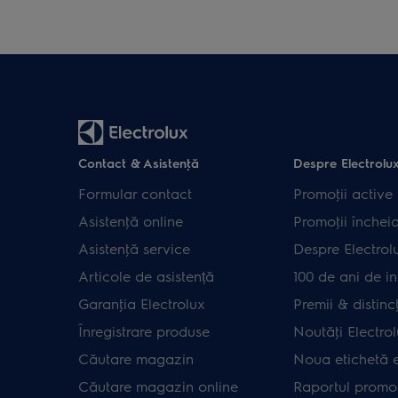
Contact & Asistenţă
Despre Electrolu
Formular contact
Promoţii active
Asistenţă online
Promoţii închei
Asistenţă service
Despre Electrol
Articole de asistență
100 de ani de in
Garanţia Electrolux
Premii & distincţ
Înregistrare produse
Noutăţi Electro
Căutare magazin
Noua etichetă 
Căutare magazin online
Raportul promot