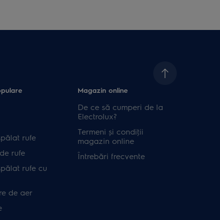
opulare
Magazin online
De ce să cumperi de la
Electrolux?
Termeni și condiţii
pălat rufe
magazin online
de rufe
Întrebări frecvente
pălat rufe cu
re de aer
e