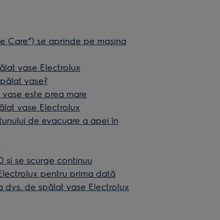
ne Care”) se aprinde pe mașina
ălat vase Electrolux
spălat vase?
 vase este prea mare
ălat vase Electrolux
urtunului de evacuare a apei în
e
 şi se scurge continuu
 Electrolux pentru prima dată
 dvs. de spălat vase Electrolux