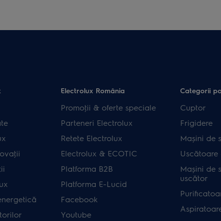
x
Electrolux România
Categorii p
Promoţii & oferte speciale
Cuptor
ate
Parteneri Electrolux
Frigidere
ux
Retete Electrolux
Mașini de s
ovaţii
Electrolux & ECOTIC
Uscătoare 
ii
Platforma B2B
Mașini de s
uscător
lux
Platforma E-Lucid
Purificatoa
energetică
Facebook
Aspiratoar
orilor
Youtube