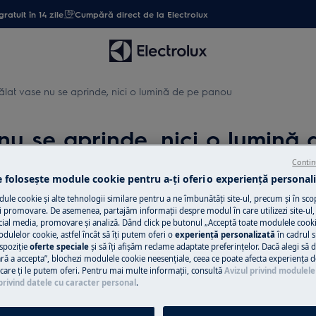
gratuit în 14 zile
Cumpără direct de la Electrolux
lat vase nu se aprinde, nici o lumină de pe panou
nu se aprinde, nici o lumină
Contin
e folosește module cookie pentru a-ţi oferi o experienţă personali
le cookie și alte tehnologii similare pentru a ne îmbunătăţi site-ul, precum și în sco
Solicită asisten
 o lumină pe panou
 promovare. De asemenea, partajăm informaţii despre modul în care utilizezi site-ul, 
cial media, promovare și analiză. Dând click pe butonul „Acceptă toate modulele cooki
Ai o problemă cu a
odulelor cookie, astfel încât să îţi putem oferi o
experienţă personalizată
în cadrul si
nu o poţi rezolva 
spoziţie
oferte speciale
și să îţi afișăm reclame adaptate preferinţelor. Dacă alegi să d
ră a accepta”, blochezi modulele cookie neesenţiale, ceea ce poate afecta experienţa d
ul Electrolux și sol
e care ţi le putem oferi. Pentru mai multe informaţii, consultă
Avizul privind modulele
privind datele cu caracter personal
.
Programează se