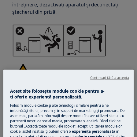
întreținere, dezactivați aparatul și deconectați
ștecherul din priză.
Continuați fără a accepta
ATENȚIE!
RISC DE ACCIDENTARE
Acest site folosește module cookie pentru a-
ţi oferi o experienţă personalizată.
Folosim module cookie și alte tehnologii similare pentru a ne
îmbunătăţi site-ul, precum și în scopuri de marketing și promovare. De
asemenea, partajăm informaţii despre modul în care utilizezi site-ul, cu
partenerii noștri de social media, promovare și analiză. Dând click pe
butonul „Acceptă toate modulele cookie”, accepţi utilizarea modulelor
Întotdeauna fiți precauți când mutați
cookie, astfel încât să îţi putem oferi o
experienţă personalizată
în
cadrul site-ului, să îţi punem la dispoziţie
oferte speciale
și să îţi afișăm