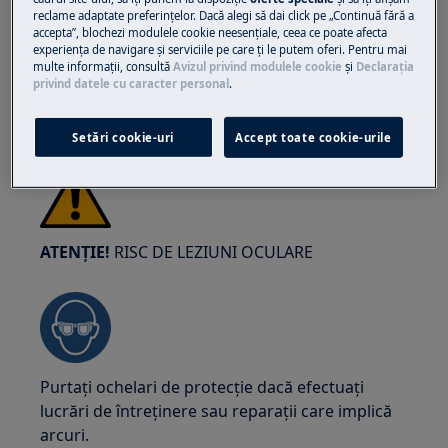
electrocasnice. Pentru electrocasnicele grele
reclame adaptate preferinţelor. Dacă alegi să dai click pe „Continuă fără a
este cel mai sigur ca două persoane să le mute.
accepta”, blochezi modulele cookie neesenţiale, ceea ce poate afecta
experienţa de navigare și serviciile pe care ţi le putem oferi. Pentru mai
Folosiți întotdeauna mănuși de protecție și
multe informaţii, consultă
Avizul privind modulele cookie
și
Declaraţia
încălțăminte de securitate. Purtati mereu
privind datele cu caracter personal
.
mănuși de protecție pentru a evita tăieturile de
la marginile ascuțite.
Setări cookie-uri
Accept toate cookie-urile
ATENȚIE!
RISC DE LEZIUNI OCULARE
Purtați ochelari de protecție dacă efectuați
lucrări de întreținere sau reparații care implică
arcuri.