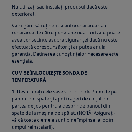
Nu utilizați sau instalați produsul dacă este
deteriorat.
Vă rugăm să rețineți că autorepararea sau
repararea de către persoane neautorizate poate
avea consecințe asupra siguranței dacă nu este
efectuată corespunzător și ar putea anula
garanția. Deținerea cunoștințelor necesare este
esențială.
CUM SE ÎNLOCUIEȘTE SONDA DE
TEMPERATURĂ
1. Desurubați cele șase șuruburi de 7mm de pe
panoul din spate și apoi trageți de colțul din
partea de jos pentru a desprinde panoul din
spate de la mașina de spălat. (NOTĂ: Asigurați-
vă că toate clemele sunt bine împinse la loc în
timpul reinstalării).