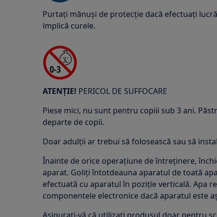
Purtați mănuși de protecție dacă efectuați lucrăr
implică curele.
ATENȚIE!
PERICOL DE SUFFOCARE
Piese mici, nu sunt pentru copiii sub 3 ani. Păstr
departe de copii.
Doar adulții ar trebui să folosească sau să inst
Înainte de orice operațiune de întreținere, înch
aparat. Goliți întotdeauna aparatul de toată apa
efectuată cu aparatul în poziție verticală. Apa r
componentele electronice dacă aparatul este așez
Asigurați-vă că utilizați produsul doar pentru s