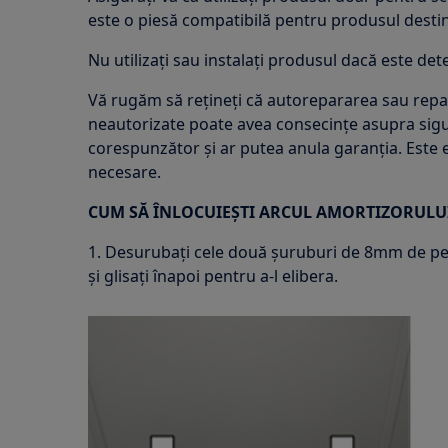
este o piesă compatibilă pentru produsul destin
Nu utilizați sau instalați produsul dacă este dete
Vă rugăm să rețineți că autorepararea sau rep
neautorizate poate avea consecințe asupra sigu
corespunzător și ar putea anula garanția. Este e
necesare.
CUM SĂ ÎNLOCUIEȘTI ARCUL AMORTIZORULUI
1. Desurubați cele două șuruburi de 8mm de pe 
și glisați înapoi pentru a-l elibera.