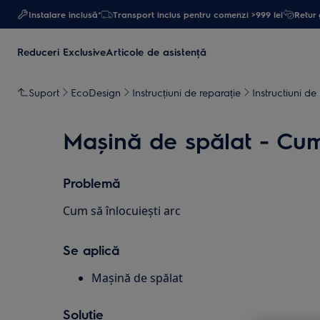
Instalare inclusă*
Transport inclus pentru comenzi >999 lei
Retur 
Reduceri Exclusive
Articole de asistență
Suport
EcoDesign
Instrucțiuni de reparație
Instructiuni de
Mașină de spălat - Cum 
Problemă
Cum să înlocuiești arc
Se aplică
Mașină de spălat
Soluție