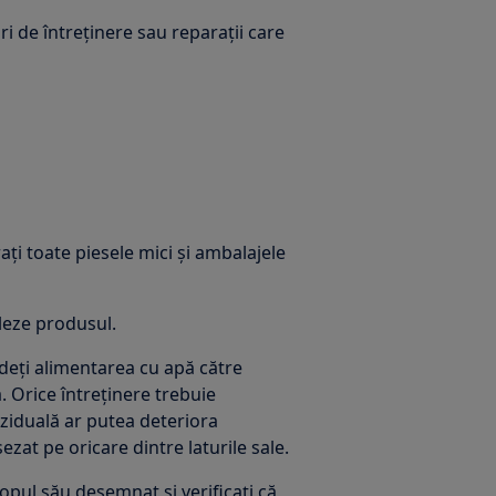
i de întreținere sau reparații care
ați toate piesele mici și ambalajele
aleze produsul.
ideți alimentarea cu apă către
. Orice întreținere trebuie
eziduală ar putea deteriora
at pe oricare dintre laturile sale.
copul său desemnat și verificați că