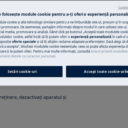
Contin
e folosește module cookie pentru a-ţi oferi o experienţă personali
Solicită asisten
le cookie și alte tehnologii similare pentru a ne îmbunătăţi site-ul, precum și în sco
 promovare. De asemenea, partajăm informaţii despre modul în care utilizezi site-ul, 
Ai o problemă cu a
cial media, promovare și analiză. Dând click pe butonul „Acceptă toate modulele cooki
 din manualul de utilizare al
odulelor cookie, astfel încât să îţi putem oferi o
experienţă personalizată
în cadrul si
nu o poţi rezolva 
spoziţie
oferte speciale
și să îţi afișăm reclame adaptate preferinţelor. Dacă alegi să d
ție sau întreținere.
ul Electrolux și sol
ră a accepta”, blochezi modulele cookie neesenţiale, ceea ce poate afecta experienţa d
e care ţi le putem oferi. Pentru mai multe informaţii, consultă
Avizul privind modulele
privind datele cu caracter personal
.
Programează se
Setări cookie-uri
Accept toate cookie-uril
eținere, dezactivați aparatul și