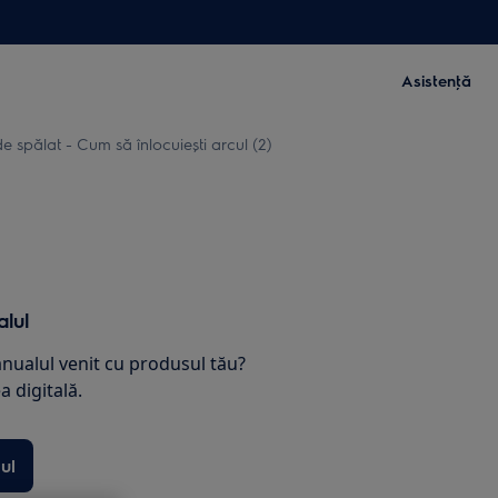
Asistenţă
e spălat - Cum să înlocuiești arcul (2)
lul
nualul venit cu produsul tău?
 digitală.
ul