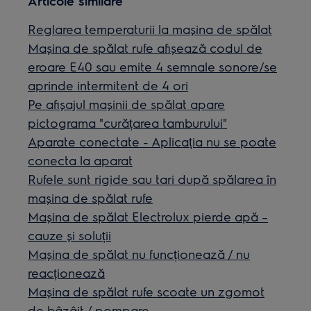
Articole similare
Reglarea temperaturii la mașina de spălat
Mașina de spălat rufe afișează codul de
eroare E40 sau emite 4 semnale sonore/se
aprinde intermitent de 4 ori
Pe afișajul mașinii de spălat apare
pictograma "curățarea tamburului"
Aparate conectate - Aplicația nu se poate
conecta la aparat
Rufele sunt rigide sau tari după spălarea în
mașina de spălat rufe
Mașina de spălat Electrolux pierde apă –
cauze și soluții
Mașina de spălat nu funcționează / nu
reacționează
Mașina de spălat rufe scoate un zgomot
de bâzâit / pompare