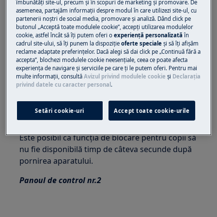
apăsat butonul
Silențios
până când
pictograma
îmbunătăţi site-ul, precum și în scopuri de marketing și promovare. De
asemenea, partajăm informaţii despre modul în care utilizezi site-ul, cu
lacătului
se aprinde/se stinge pe afișaj.
partenerii noștri de social media, promovare și analiză. Dând click pe
butonul „Acceptă toate modulele cookie”, accepţi utilizarea modulelor
cookie, astfel încât să îţi putem oferi o
experienţă personalizată
în
cadrul site-ului, să îţi punem la dispoziţie
oferte speciale
și să îţi afișăm
reclame adaptate preferinţelor. Dacă alegi să dai click pe „Continuă fără a
accepta”, blochezi modulele cookie neesenţiale, ceea ce poate afecta
experienţa de navigare și serviciile pe care ţi le putem oferi. Pentru mai
multe informaţii, consultă
Avizul privind modulele cookie
și
Declaraţia
privind datele cu caracter personal
.
Aparatul va utiliza implicit această opțiune după
Setări cookie-uri
Accept toate cookie-urile
ce îl opriți.
Este posibil ca funcția de blocare pentru copii să
nu fie disponibilă timp de câteva secunde după
pornirea aparatului.
Panoul de control nr.2