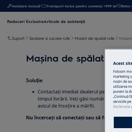
Instalare inclusă*
Transport inclus pentru comenzi >999 lei
Retur 
Reduceri Exclusive
Articole de asistență
Suport
Spalare si uscare rufe
Masini de spalat rufe
Mașina
Mașina de spălat rufe e
Acest sit
Folosim modu
marketing și
Soluție
noștri de so
utilizarea m
Contactați imediat dealerul pentru a-l anun
punem la di
„Continuă fă
timpul livrării. Veți găsi numărul de telefo
serviciile p
avizul de însoțire a mărfii.
Declaraţia 
Nu încercați să conectați sau să folosiți apar