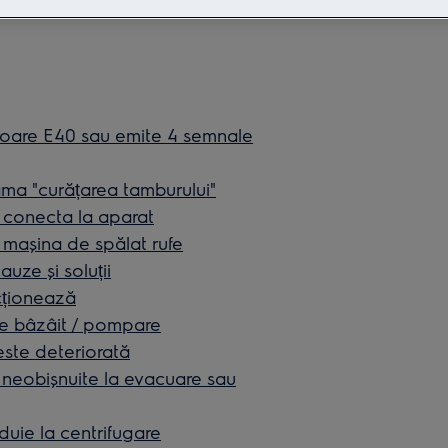
roare E40 sau emite 4 semnale
ama "curățarea tamburului"
 conecta la aparat
n mașina de spălat rufe
uze și soluții
cționează
e bâzâit / pompare
este deteriorată
neobișnuite la evacuare sau
uie la centrifugare