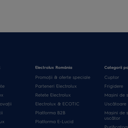
x
Electrolux România
Categorii p
Promoţii & oferte speciale
Cuptor
ate
Parteneri Electrolux
Frigidere
ux
Retete Electrolux
Mașini de s
ovaţii
Electrolux & ECOTIC
Uscătoare 
ii
Platforma B2B
Mașini de s
uscător
lux
Platforma E-Lucid
Purificatoa