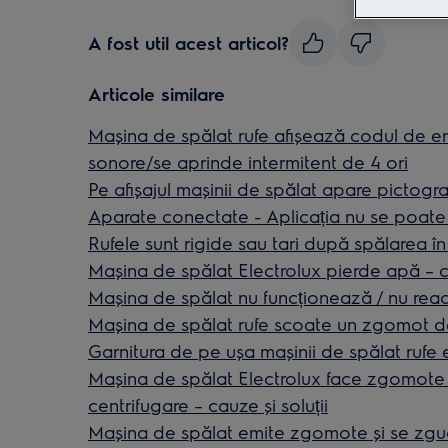
A fost util acest articol?
Articole similare
Mașina de spălat rufe afișează codul de e
sonore/se aprinde intermitent de 4 ori
Pe afișajul mașinii de spălat apare pictogr
Aparate conectate - Aplicația nu se poate
Rufele sunt rigide sau tari după spălarea î
Mașina de spălat Electrolux pierde apă – ca
Mașina de spălat nu funcționează / nu rea
Mașina de spălat rufe scoate un zgomot d
Garnitura de pe ușa mașinii de spălat rufe 
Mașina de spălat Electrolux face zgomote 
centrifugare – cauze și soluții
Maşina de spălat emite zgomote şi se zgud