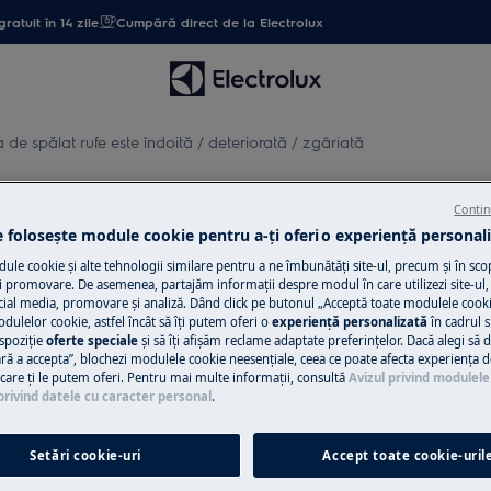
gratuit în 14 zile
Cumpără direct de la Electrolux
 de spălat rufe este îndoită / deteriorată / zgâriată
ste îndoită / deteriorată / zg
Contin
e folosește module cookie pentru a-ţi oferi o experienţă personali
le cookie și alte tehnologii similare pentru a ne îmbunătăţi site-ul, precum și în sco
 promovare. De asemenea, partajăm informaţii despre modul în care utilizezi site-ul, 
cial media, promovare și analiză. Dând click pe butonul „Acceptă toate modulele cooki
Solicită asisten
odulelor cookie, astfel încât să îţi putem oferi o
experienţă personalizată
în cadrul si
ța că aparatul a fost deteriorat în
spoziţie
oferte speciale
și să îţi afișăm reclame adaptate preferinţelor. Dacă alegi să d
Ai o problemă cu a
ră a accepta”, blochezi modulele cookie neesenţiale, ceea ce poate afecta experienţa d
n al dealerului pe factură sau pe
e care ţi le putem oferi. Pentru mai multe informaţii, consultă
Avizul privind modulele
nu o poţi rezolva 
privind datele cu caracter personal
.
ul Electrolux și sol
atul
.
Setări cookie-uri
Accept toate cookie-uril
Programează se