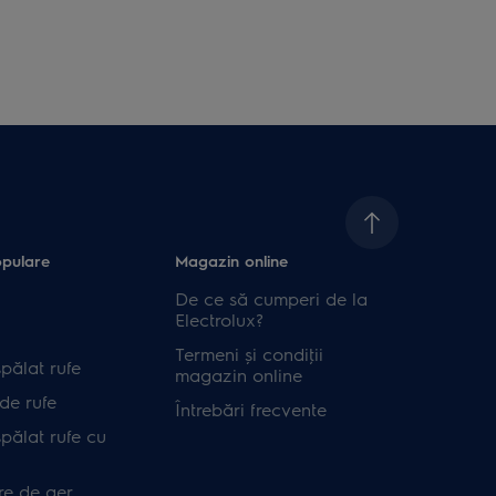
opulare
Magazin online
De ce să cumperi de la
Electrolux?
Termeni și condiţii
pălat rufe
magazin online
de rufe
Întrebări frecvente
pălat rufe cu
re de aer