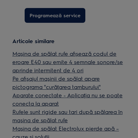
Programează service
Articole similare
Mașina de spălat rufe afișează codul de
eroare E40 sau emite 4 semnale sonore/se
aprinde intermitent de 4 ori
Pe afișajul mașinii de spălat apare
pictograma "curățarea tamburului"
Aparate conectate - Aplicația nu se poate
conecta la aparat
Rufele sunt rigide sau tari după spălarea în
mașina de spălat rufe
Mașina de spălat Electrolux pierde apă –
cauze și soluții