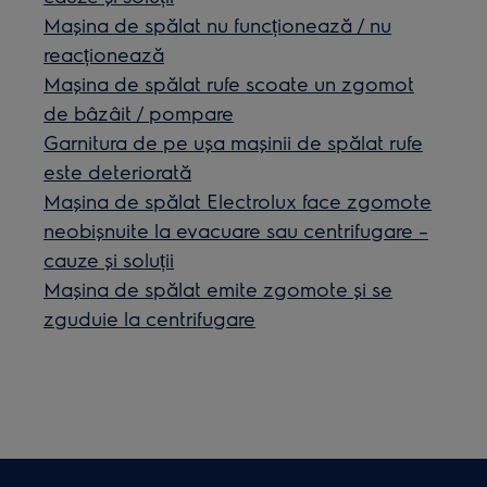
Mașina de spălat nu funcționează / nu
reacționează
Mașina de spălat rufe scoate un zgomot
de bâzâit / pompare
Garnitura de pe ușa mașinii de spălat rufe
este deteriorată
Mașina de spălat Electrolux face zgomote
neobișnuite la evacuare sau centrifugare –
cauze și soluții
Maşina de spălat emite zgomote şi se
zguduie la centrifugare