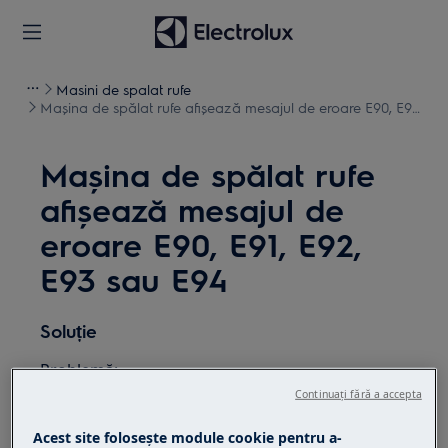
Masini de spalat rufe
Mașina de spălat rufe afișează mesajul de eroare E90, E91,
E92, E93 sau E94
Mașina de spălat rufe
afișează mesajul de
eroare E90, E91, E92,
E93 sau E94
Soluție
Problemă:
Continuați fără a accepta
Mașina de spălat rufe afișează mesajul de
eroare E90, E91, E92, E93 sau E94 Indică
Acest site folosește module cookie pentru a-