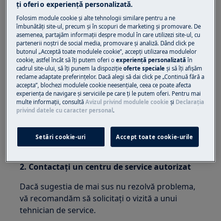
ţi oferi o experienţă personalizată.
probleme de configurare/comunicare cu
piesele electronice.
Folosim module cookie și alte tehnologii similare pentru a ne
îmbunătăţi site-ul, precum și în scopuri de marketing și promovare. De
Se aplică la:
asemenea, partajăm informaţii despre modul în care utilizezi site-ul, cu
partenerii noștri de social media, promovare și analiză. Dând click pe
butonul „Acceptă toate modulele cookie”, accepţi utilizarea modulelor
Maşini de spălat cu încărcare frontală
cookie, astfel încât să îţi putem oferi o
experienţă personalizată
în
(integrate şi independente)
cadrul site-ului, să îţi punem la dispoziţie
oferte speciale
și să îţi afișăm
Mașini de spălat cu încărcare verticală
reclame adaptate preferinţelor. Dacă alegi să dai click pe „Continuă fără a
accepta”, blochezi modulele cookie neesenţiale, ceea ce poate afecta
experienţa de navigare și serviciile pe care ţi le putem oferi. Pentru mai
Rezolvare:
multe informaţii, consultă
Avizul privind modulele cookie
și
Declaraţia
privind datele cu caracter personal
.
1. Resetaţi aparatul
Scoateți ștecherul din priză, așteptați 30 de
Setări cookie-uri
Accept toate cookie-urile
secunde și conectați-l la loc.
2. Contactați un centru de service autorizat
Dacă sugestia de mai sus nu rezolvă problema,
vă recomandăm să solicitați o vizită a unui
tehnician de service.