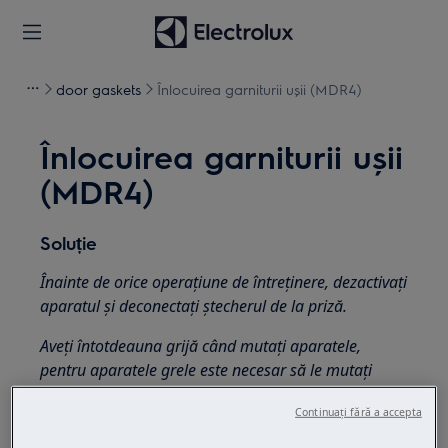
door gaskets
Înlocuirea garniturii ușii (MDR4)
Înlocuirea garniturii ușii
(MDR4)
Soluție
Înainte de orice operațiune de întreținere, dezactivați
aparatul și deconectați ștecherul de la priză.
Aveți întotdeauna grijă când mutați aparatele,
pentru aparatele grele este necesar să le mutați
două persoane.
Continuați fără a accepta
Folosiți întotdeauna mănuși de siguranță și