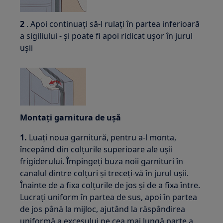
2
. Apoi continuați să-l rulați în partea inferioară
a sigiliului - și poate fi apoi ridicat ușor în jurul
ușii
Montați garnitura de ușă
1.
Luați noua garnitură, pentru a-l monta,
începând din colțurile superioare ale ușii
frigiderului. Împingeți buza noii garnituri în
canalul dintre colțuri și treceți-vă în jurul ușii.
Înainte de a fixa colțurile de jos și de a fixa între.
Lucrați uniform în partea de sus, apoi în partea
de jos până la mijloc, ajutând la răspândirea
uniformă a excesului pe cea mai lungă parte a