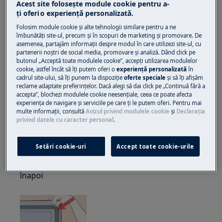
Acest site folosește module cookie pentru a-
încălțăminte închisă.
ţi oferi o experienţă personalizată.
Vă rugăm să rețineți că autorepararea sau reparația
Folosim module cookie și alte tehnologii similare pentru a ne
neprofesională poate avea consecințe de siguranță
îmbunătăţi site-ul, precum și în scopuri de marketing și promovare. De
asemenea, partajăm informaţii despre modul în care utilizezi site-ul, cu
dacă nu este efectuată corect
partenerii noștri de social media, promovare și analiză. Dând click pe
butonul „Acceptă toate modulele cookie”, accepţi utilizarea modulelor
Înlocuirea garniturii ușii
cookie, astfel încât să îţi putem oferi o
experienţă personalizată
în
cadrul site-ului, să îţi punem la dispoziţie
oferte speciale
și să îţi afișăm
reclame adaptate preferinţelor. Dacă alegi să dai click pe „Continuă fără a
Pentru a scoate garnitura ușii
accepta”, blochezi modulele cookie neesenţiale, ceea ce poate afecta
experienţa de navigare și serviciile pe care ţi le putem oferi. Pentru mai
ATENȚIE:
Asigurați-vă că ați oprit aparatul la
multe informaţii, consultă
Avizul privind modulele cookie
și
Declaraţia
rețea înainte de a începe reparația
privind datele cu caracter personal
.
1. Așezați degetul mare sub sigiliu, cea mai bună
Setări cookie-uri
Accept toate cookie-urile
metodă este să începeți de la colț. Apucați
partea laterală a acestuia și trageți garnitura
înapoi