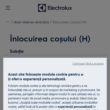
door shelves and bins
Înlocuirea coșului (H)
Înlocuirea coșului (H)
Soluție
Înainte de orice operațiune de întreținere, dezactivați
Continuați fără a accepta
aparatul și deconectați ștecherul de la priză.
Acest site folosește module cookie pentru a-
Aveți întotdeauna grijă când mutați aparatele,
ţi oferi o experienţă personalizată.
pentru aparatele grele este necesar să le mutați
Folosim module cookie și alte tehnologii similare pentru a ne
două persoane.
îmbunătăţi site-ul, precum și în scopuri de marketing și promovare. De
asemenea, partajăm informaţii despre modul în care utilizezi site-ul, cu
Folosiți întotdeauna mănuși de siguranță și
partenerii noștri de social media, promovare și analiză. Dând click pe
butonul „Acceptă toate modulele cookie”, accepţi utilizarea modulelor
încălțăminte închisă.
cookie, astfel încât să îţi putem oferi o
experienţă personalizată
în