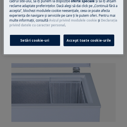
cadrul site-ului, să îţi punem la dispoziţie
oferte speciale
și să îţi afișăm
Vă rugăm să rețineți că autorepararea sau reparația
reclame adaptate preferinţelor. Dacă alegi să dai click pe „Continuă fără a
neprofesională poate avea consecințe de siguranță
accepta”, blochezi modulele cookie neesenţiale, ceea ce poate afecta
experienţa de navigare și serviciile pe care ţi le putem oferi. Pentru mai
dacă nu este efectuată corect
multe informaţii, consultă
Avizul privind modulele cookie
și
Declaraţia
privind datele cu caracter personal
.
Înlocuirea coșului
Pasul 1
Setări cookie-uri
Accept toate cookie-urile
Scoateți și înlocuiți coșurile direct