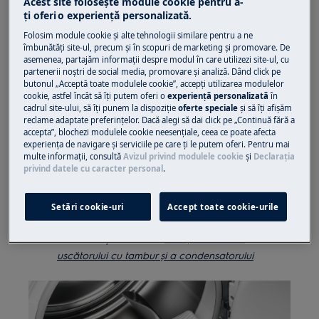
Acest site folosește module cookie pentru a-
încălzește.
ţi oferi o experienţă personalizată.
Consultați manualul de utilizare pentru
Folosim module cookie și alte tehnologii similare pentru a ne
informații despre curățarea și întreținerea
îmbunătăţi site-ul, precum și în scopuri de marketing și promovare. De
asemenea, partajăm informaţii despre modul în care utilizezi site-ul, cu
aparatului. Descărcați
manualul de utilizare
partenerii noștri de social media, promovare și analiză. Dând click pe
Filtrele pot părea curate, dar totuși
butonul „Acceptă toate modulele cookie”, accepţi utilizarea modulelor
cookie, astfel încât să îţi putem oferi o
experienţă personalizată
în
blocate.
cadrul site-ului, să îţi punem la dispoziţie
oferte speciale
și să îţi afișăm
Puteți verifica filtrele ținându-le de lumină
reclame adaptate preferinţelor. Dacă alegi să dai click pe „Continuă fără a
accepta”, blochezi modulele cookie neesenţiale, ceea ce poate afecta
sau sub robinet și văzând dacă apa poate
experienţa de navigare și serviciile pe care ţi le putem oferi. Pentru mai
curge prin ele.
multe informaţii, consultă
Avizul privind modulele cookie
și
Declaraţia
Dacă nu trece apă prin filtre, curățați-le și
privind datele cu caracter personal
.
verificați-le din nou.
Dacă apa nu va trece în continuare prin
Setări cookie-uri
Accept toate cookie-urile
filtre, înlocuiți-le.
Consultați articolul:
Curățarea filtrelor
uscătorului cu tambur și a condensatorului