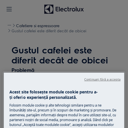
Cafetiere si espressoare
Gustul cafelei este diferit decât de obicei
Gustul cafelei este
diferit decât de obicei
Problemă
Continuați fără a accepta
Gustul cafelei este diferit decât de obicei
Acest site folosește module cookie pentru a-
Se aplică
ţi oferi o experienţă personalizată.
Folosim module cookie și alte tehnologii similare pentru a ne
toate aparatele de cafea
îmbunătăţi site-ul, precum și în scopuri de marketing și promovare. De
asemenea, partajăm informaţii despre modul în care utilizezi site-ul, cu
partenerii noștri de social media, promovare și analiză. Dând click pe
Soluție
butonul „Acceptă toate modulele cookie”, accepţi utilizarea modulelor