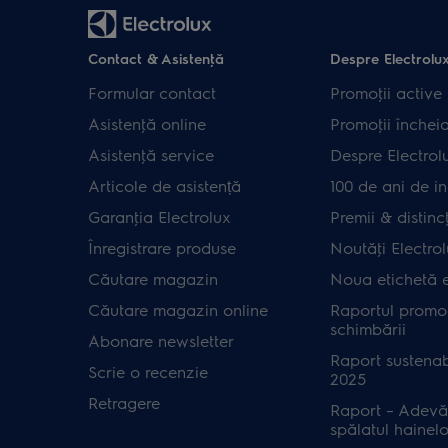
Contact & Asistenţă
Despre Electrolu
Formular contact
Promoţii active
Asistenţă online
Promoţii închei
Asistenţă service
Despre Electrol
Articole de asistență
100 de ani de in
Garanţia Electrolux
Premii & distincţ
Înregistrare produse
Noutăţi Electro
Căutare magazin
Noua etichetă 
Căutare magazin online
Raportul promot
schimbării
Abonare newsletter
Raport sustenab
Scrie o recenzie
2025
Retragere
Raport – Adevă
spălatul hainelo