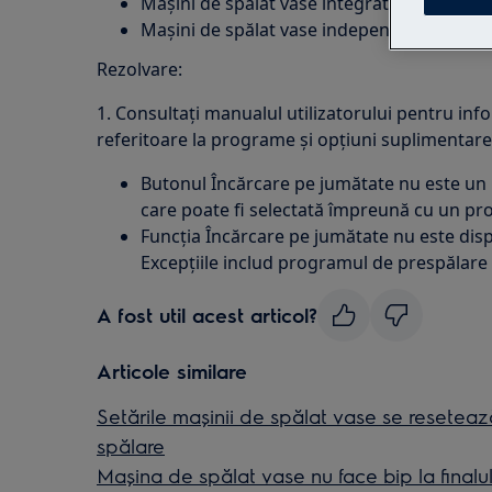
Mașini de spălat vase integrate
Mașini de spălat vase independente
Rezolvare:
1. Consultați manualul utilizatorului pentru infor
referitoare la programe și opțiuni suplimentare
Butonul Încărcare pe jumătate nu este un 
care poate fi selectată împreună cu un p
Funcția Încărcare pe jumătate nu este dis
Excepțiile includ programul de prespălare 
A fost util acest articol?
Articole similare
Setările mașinii de spălat vase se resete
spălare
Mașina de spălat vase nu face bip la finalul 