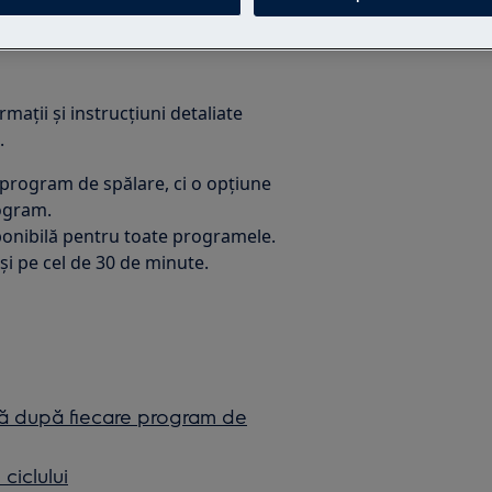
mații și instrucțiuni detaliate
.
program de spălare, ci o opțiune
rogram.
ponibilă pentru toate programele.
și pe cel de 30 de minute.
ază după fiecare program de
ciclului