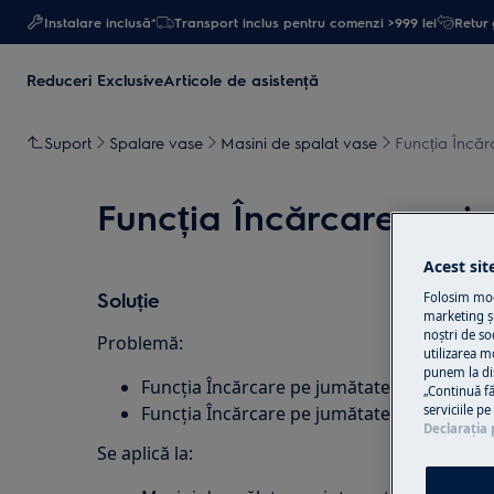
Instalare inclusă*
Transport inclus pentru comenzi >999 lei
Retur 
Reduceri Exclusive
Articole de asistență
Suport
Spalare vase
Masini de spalat vase
Funcția Încăr
Funcția Încărcare pe j
Acest sit
Soluție
Folosim modu
marketing și
noștri de so
Problemă:
utilizarea m
punem la di
Funcția Încărcare pe jumătate a mașinii d
„Continuă fă
serviciile p
Funcția Încărcare pe jumătate nu poate fi 
Declaraţia 
Se aplică la: