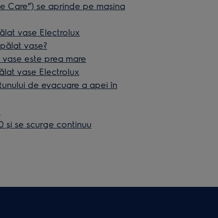
ne Care”) se aprinde pe mașina
ălat vase Electrolux
spălat vase?
 vase este prea mare
ălat vase Electrolux
urtunului de evacuare a apei în
e
 şi se scurge continuu