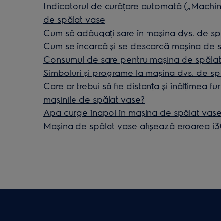
Indicatorul de curățare automată („Machi
de spălat vase
Cum să adăugați sare în mașina dvs. de sp
Cum se încarcă și se descarcă mașina de 
Consumul de sare pentru mașina de spălat
Simboluri și programe la mașina dvs. de sp
Care ar trebui să fie distanța și înălțimea f
mașinile de spălat vase?
Apa curge înapoi în mașina de spălat vas
Maşina de spălat vase afişează eroarea i30