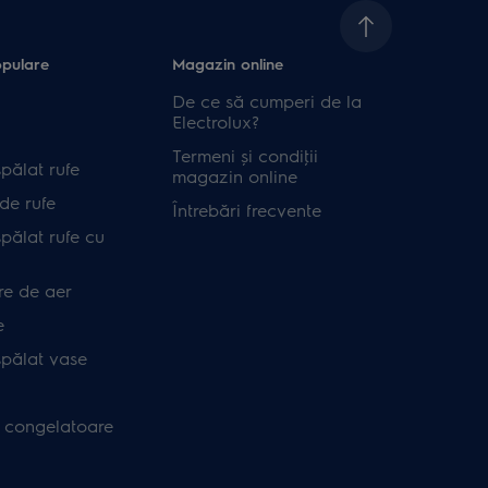
opulare
Magazin online
De ce să cumperi de la
Electrolux?
Termeni și condiţii
pălat rufe
magazin online
de rufe
Întrebări frecvente
pălat rufe cu
re de aer
e
spălat vase
i congelatoare