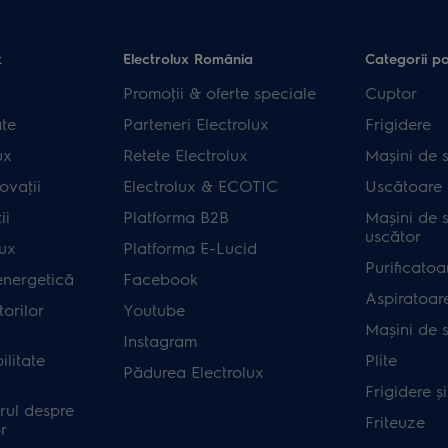
x
Electrolux România
Categorii p
Promoţii & oferte speciale
Cuptor
ate
Parteneri Electrolux
Frigidere
ux
Retete Electrolux
Mașini de s
ovaţii
Electrolux & ECOTIC
Uscătoare 
ii
Platforma B2B
Mașini de s
uscător
lux
Platforma E-Lucid
Purificatoa
energetică
Facebook
Aspiratoar
orilor
Youtube
Mașini de 
Instagram
ilitate
Plite
Pădurea Electrolux
Frigidere ș
rul despre
Friteuze
r