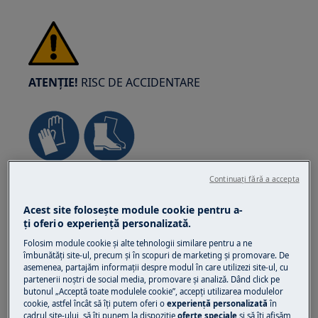
ATENȚIE!
RISC DE ACCIDENTARE
Aveți întotdeauna grijă când mutați aparatele.
Continuați fără a accepta
Pentru aparatele grele, cel mai sigur este să fie
Acest site folosește module cookie pentru a-
mutate de două persoane. Folosiți întotdeauna
ţi oferi o experienţă personalizată.
mănuși de protecție și încălțăminte de
Folosim module cookie și alte tehnologii similare pentru a ne
siguranță. Purtați permanent mănuși de
îmbunătăţi site-ul, precum și în scopuri de marketing și promovare. De
protecție pentru a vă feri de tăieturi provocate
asemenea, partajăm informaţii despre modul în care utilizezi site-ul, cu
de muchiile ascuțite.
partenerii noștri de social media, promovare și analiză. Dând click pe
butonul „Acceptă toate modulele cookie”, accepţi utilizarea modulelor
cookie, astfel încât să îţi putem oferi o
experienţă personalizată
în
cadrul site-ului, să îţi punem la dispoziţie
oferte speciale
și să îţi afișăm