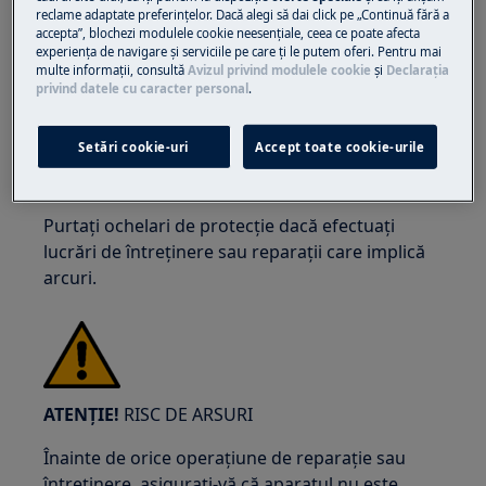
reclame adaptate preferinţelor. Dacă alegi să dai click pe „Continuă fără a
accepta”, blochezi modulele cookie neesenţiale, ceea ce poate afecta
experienţa de navigare și serviciile pe care ţi le putem oferi. Pentru mai
multe informaţii, consultă
Avizul privind modulele cookie
și
Declaraţia
ATENȚIE!
RISC DE ACCIDENTARE A OCHILOR
privind datele cu caracter personal
.
Setări cookie-uri
Accept toate cookie-urile
Purtați ochelari de protecție dacă efectuați
lucrări de întreținere sau reparații care implică
arcuri.
ATENȚIE!
RISC DE ARSURI
Înainte de orice operațiune de reparație sau
întreținere, asigurați-vă că aparatul nu este