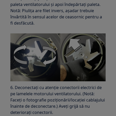
paleta ventilatorului și apoi îndepărtați paleta.
Notă: Piulița are filet invers, așadar trebuie
învârtită în sensul acelor de ceasornic pentru a
fi desfăcută.
6. Deconectați cu atenție conectorii electrici de
pe lamelele motorului ventilatorului. (Notă:
Faceți o fotografie poziționării/locației cablajului
înainte de deconectare.) Aveți grijă să nu
deteriorați conectorii.