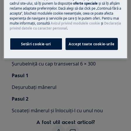
încălțăminte închisă.
cadrul site-ului, să îţi punem la dispoziţie
oferte speciale
și să îţi afișăm
reclame adaptate preferinţelor. Dacă alegi să dai click pe „Continuă fără a
accepta”, blochezi modulele cookie neesenţiale, ceea ce poate afecta
Vă rugăm să rețineți că autorepararea sau reparația
experienţa de navigare și serviciile pe care ţi le putem oferi. Pentru mai
neprofesională poate avea consecințe de siguranță
multe informaţii, consultă
Avizul privind modulele cookie
și
Declaraţia
dacă nu este efectuată corect
privind datele cu caracter personal
.
Cum se schimbă mânerul ușii
Setări cookie-uri
Accept toate cookie-urile
INSTRUMENTE:
Șurubelniță cu cap transversal 6 × 300
Pasul 1
Deșurubați mânerul
Pasul 2
Scoateți mânerul și înlocuiți-l cu unul nou
A fost util acest articol?