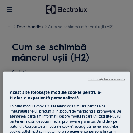
Door handles
Cum se schimbă mânerul ușii (H2)
Cum se schimbă
mânerul ușii (H2)
Soluție
Continuați fără a accepta
Înainte de orice operațiune de întreținere, dezactivați
aparatul și deconectați ștecherul de la
priză.
Acest site folosește module cookie pentru a-
ţi oferi o experienţă personalizată.
Aveți întotdeauna grijă când mutați aparatele,
Folosim module cookie și alte tehnologii similare pentru a ne
pentru aparatele grele este necesar să le mutați
îmbunătăţi site-ul, precum și în scopuri de marketing și promovare. De
două persoane.
asemenea, partajăm informaţii despre modul în care utilizezi site-ul, cu
partenerii noștri de social media, promovare și analiză. Dând click pe
butonul „Acceptă toate modulele cookie”, accepţi utilizarea modulelor
Folosiți întotdeauna mănuși de siguranță și
cookie, astfel încât să îţi putem oferi o
experienţă personalizată
în