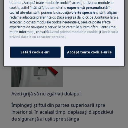
butonul „Acceptă toate modulele cookie”, accepţi utilizarea modulelor
cookie, astfel încât să îţi putem oferi o
experienţă personalizată
în
cadrul site-ului, să îţi punem la dispoziţie
oferte speciale
și să îţi afișăm
reclame adaptate preferinţelor. Dacă alegi să dai click pe „Continuă fără a
accepta”, blochezi modulele cookie neesenţiale, ceea ce poate afecta
experienţa de navigare și serviciile pe care ţi le putem oferi. Pentru mai
Scoateți din carcasă partea de etanșare de mai
multe informaţii, consultă
Avizul privind modulele cookie
și
Declaraţia
privind datele cu caracter personal
.
jos.
Setări cookie-uri
Accept toate cookie-urile
Aveți grijă să nu zgâriați dulapul.
Împingeți știftul din partea superioară spre
interior și, în același timp, deplasați dispozitivul
de siguranță al ușii spre stânga