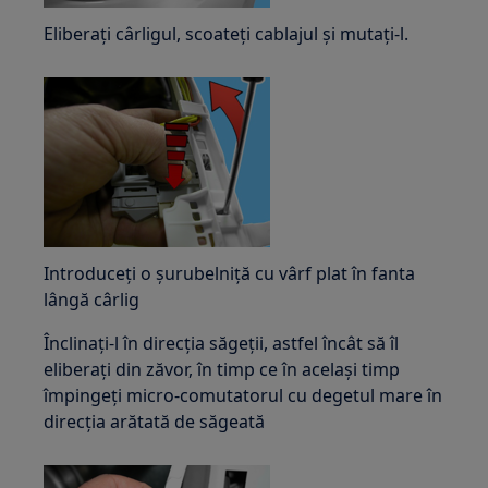
Eliberați cârligul, scoateți cablajul și mutați-l.
Introduceți o șurubelniță cu vârf plat în fanta
lângă cârlig
Înclinați-l în direcția săgeții, astfel încât să îl
eliberați din zăvor, în timp ce în același timp
împingeți micro-comutatorul cu degetul mare în
direcția arătată de săgeată