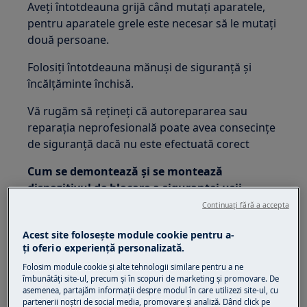
Aveți întotdeauna grijă când mutați aparatele,
pentru aparatele grele este necesar să le mutați
două persoane.
Folosiți întotdeauna mănuși de siguranță și
încălțăminte închisă.
Vă rugăm să rețineți că autorepararea sau
reparația neprofesională poate avea consecințe
de siguranță dacă nu este efectuată corect
Cum se demontează și se montează
dispozitivul de blocare a siguranței ușii
Continuați fără a accepta
Îndepărtați inelul de fier care asigură garnitura
de etanșare de unitate.
Acest site folosește module cookie pentru a-
ţi oferi o experienţă personalizată.
Folosim module cookie și alte tehnologii similare pentru a ne
îmbunătăţi site-ul, precum și în scopuri de marketing și promovare. De
asemenea, partajăm informaţii despre modul în care utilizezi site-ul, cu
partenerii noștri de social media, promovare și analiză. Dând click pe