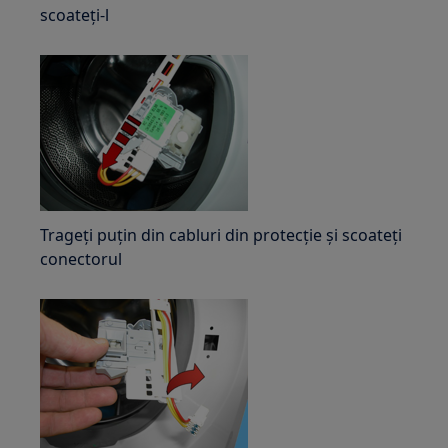
scoateți-l
Trageți puțin din cabluri din protecție și scoateți
conectorul