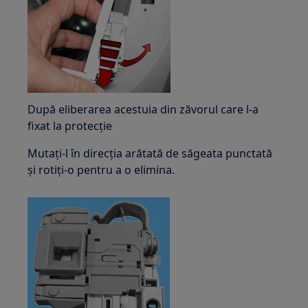
După eliberarea acestuia din zăvorul care l-a
fixat la protecție
Mutați-l în direcția arătată de săgeata punctată
și rotiți-o pentru a o elimina.