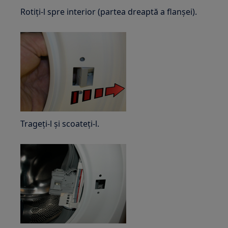
Rotiți-l spre interior (partea dreaptă a flanșei).
Trageți-l și scoateți-l.