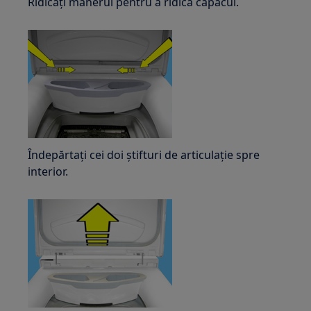
Ridicați mânerul pentru a ridica capacul.
Îndepărtați cei doi știfturi de articulație spre
interior.