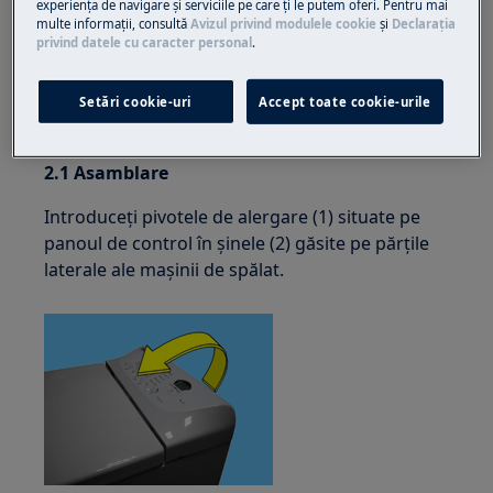
experienţa de navigare și serviciile pe care ţi le putem oferi. Pentru mai
multe informaţii, consultă
Avizul privind modulele cookie
și
Declaraţia
privind datele cu caracter personal
.
Ridicați ușor partea frontală a panoului de
control.
Setări cookie-uri
Accept toate cookie-urile
Mutați-l spre spate.
2.1 Asamblare
Introduceți pivotele de alergare (1) situate pe
panoul de control în șinele (2) găsite pe părțile
laterale ale mașinii de spălat.