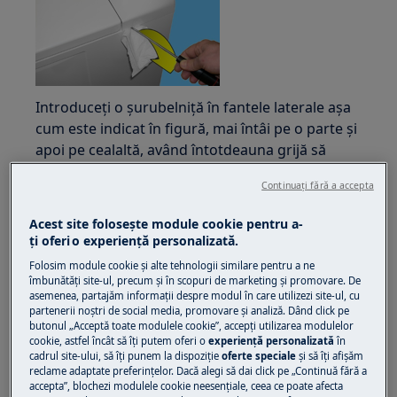
Introduceți o șurubelniță în fantele laterale așa
cum este indicat în figură, mai întâi pe o parte și
apoi pe cealaltă, având întotdeauna grijă să
introduceți o protecție între dulap și șurubelniță
Continuați fără a accepta
pentru a evita zgârierea vopselei.
Acest site folosește module cookie pentru a-
Manetați în jos pentru a lărgi ușor panoul de
ţi oferi o experienţă personalizată.
control și deșeurați clemele fixându-l în poziție.
Folosim module cookie și alte tehnologii similare pentru a ne
îmbunătăţi site-ul, precum și în scopuri de marketing și promovare. De
asemenea, partajăm informaţii despre modul în care utilizezi site-ul, cu
partenerii noștri de social media, promovare și analiză. Dând click pe
butonul „Acceptă toate modulele cookie”, accepţi utilizarea modulelor
cookie, astfel încât să îţi putem oferi o
experienţă personalizată
în
cadrul site-ului, să îţi punem la dispoziţie
oferte speciale
și să îţi afișăm
reclame adaptate preferinţelor. Dacă alegi să dai click pe „Continuă fără a
accepta”, blochezi modulele cookie neesenţiale, ceea ce poate afecta