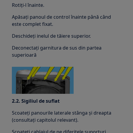
Rotiți-l înainte.
Apăsați panoul de control înainte până când
este complet fixat.
Deschideți inelul de tăiere superior.
Deconectați garnitura de sus din partea
superioară
2.2. Sigiliul de suflat
Scoateți panourile laterale stânga și dreapta
(consultați capitolul relevant).
Scoateți cablajul de pe diferitele suporturi