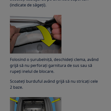
(indicate de săgeți).
Folosind o șurubelniță, deschideți clema, având
grijă să nu perforați garnitura de sus sau să
rupeți inelul de blocare.
Scoateți burduful având grijă să nu stricați cele
2 baze.