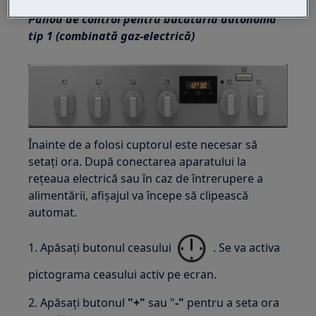
Panou de control pentru bucătăria autonomă
tip 1 (combinată gaz-electrică)
Înainte de a folosi cuptorul este necesar să
setați ora. După conectarea aparatului la
rețeaua electrică sau în caz de întrerupere a
alimentării, afișajul va începe să clipească
automat.
1. Apăsați butonul ceasului
. Se va activa
pictograma ceasului activ pe ecran.
2. Apăsați butonul
"+"
sau "
-"
pentru a seta ora