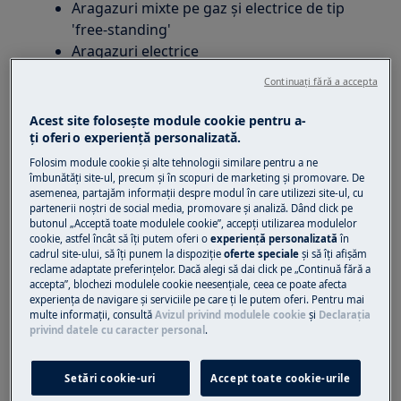
Aragazuri mixte pe gaz și electrice de tip
'free-standing'
Aragazuri electrice
Continuați fără a accepta
Soluție
Acest site folosește module cookie pentru a-
Înainte de a folosi funcțiile cuptorului, trebuie să
ţi oferi o experienţă personalizată.
setați ora actuală. După conectarea aparatului
Folosim module cookie și alte tehnologii similare pentru a ne
la sursa de alimentare sau în cazul unei
îmbunătăţi site-ul, precum și în scopuri de marketing și promovare. De
asemenea, partajăm informaţii despre modul în care utilizezi site-ul, cu
întreruperi de curent, afișajul va începe să
partenerii noștri de social media, promovare și analiză. Dând click pe
clipească automat - ora nu este setată.
butonul „Acceptă toate modulele cookie”, accepţi utilizarea modulelor
cookie, astfel încât să îţi putem oferi o
experienţă personalizată
în
După trecerea de la ora standard la cea de vară
cadrul site-ului, să îţi punem la dispoziţie
oferte speciale
și să îţi afișăm
reclame adaptate preferinţelor. Dacă alegi să dai click pe „Continuă fără a
și invers, va fi necesar să se reajusteze ora.
accepta”, blochezi modulele cookie neesenţiale, ceea ce poate afecta
experienţa de navigare și serviciile pe care ţi le putem oferi. Pentru mai
Setează ceasul urmând instrucțiunile de mai jos,
multe informaţii, consultă
Avizul privind modulele cookie
și
Declaraţia
dacă dispozitivul tău nu este listat mai jos
privind datele cu caracter personal
.
consultă manualul de utilizare.
Setări cookie-uri
Accept toate cookie-urile
Descarcă manualul de instrucțiuni