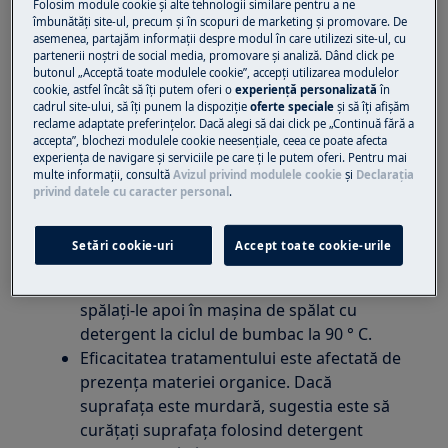
frigidere
Folosim module cookie și alte tehnologii similare pentru a ne
îmbunătăţi site-ul, precum și în scopuri de marketing și promovare. De
congelatoare
asemenea, partajăm informaţii despre modul în care utilizezi site-ul, cu
alte electrocasnice
partenerii noștri de social media, promovare și analiză. Dând click pe
butonul „Acceptă toate modulele cookie”, accepţi utilizarea modulelor
cookie, astfel încât să îţi putem oferi o
experienţă personalizată
în
Soluție
cadrul site-ului, să îţi punem la dispoziţie
oferte speciale
și să îţi afișăm
reclame adaptate preferinţelor. Dacă alegi să dai click pe „Continuă fără a
Ștergeți de câteva ori suprafața externă a
accepta”, blochezi modulele cookie neesenţiale, ceea ce poate afecta
experienţa de navigare și serviciile pe care ţi le putem oferi. Pentru mai
aparatului cu prosoape SOFT SINGLE-USE
multe informaţii, consultă
Avizul privind modulele cookie
și
Declaraţia
îmbibate cu
soluție de etanol
(70%). Evitați
privind datele cu caracter personal
.
dezinfectanții pe bază de clor. Utilizați
numai în medii bine ventilate
Setări cookie-uri
Accept toate cookie-urile
Ca alternativă la prosoape cu o singură
utilizare: folosiți 2 prosoape moi diferite și
spălați-le apoi în mașina de spălat cu
detergent la ciclul de bumbac la 90 ° C.
Eficacitatea tratamentului este afectată de
prezența materiei organice. Dacă
suprafața este murdară, sugestia este să
curățați suprafața folosind detergent