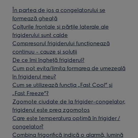
În partea de jos a congelatorului se
formează gheaţă
Colțurile frontale și părțile laterale ale
frigiderului sunt calde
Compresorul frigiderului funcționează
continuu - cauze și soluții
De ce îmi îngheță frigiderul?
Cum pot evita/limita formarea de umezeală
în frigiderul meu?
Cum se utilizează funcția „Fast Cool” și
„Fast Freeze”?
Zgomote ciudate de la frigider-congelator,
frigiderul este prea zgomotos
Care este temperatura optimă în frigider /
congelator?
Combina frigorifică indică o alarmă, lumină