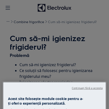
Combine frigorifice
Cum să-mi igienizez frigiderul?
Cum să-mi igienizez
frigiderul?
Problemă
Cum să-mi igienizez frigiderul?
Ce soluții să folosesc pentru igienizarea
frigiderului meu?
Igienizarea electrocasnicelor
Continuați fără a accepta
Se aplică
Acest site folosește module cookie pentru a-
ţi oferi o experienţă personalizată.
frigider-congelatoare