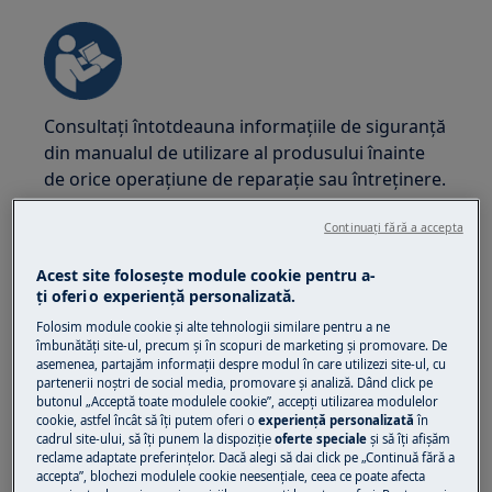
Consultați întotdeauna informațiile de siguranță
din manualul de utilizare al produsului înainte
de orice operațiune de reparație sau întreținere.
https://www.electrolux.com/support/user-manuals/
Continuați fără a accepta
Acest site folosește module cookie pentru a-
ţi oferi o experienţă personalizată.
Folosim module cookie și alte tehnologii similare pentru a ne
ATENȚIE!
PERICOL DE ELECTROCUTARE
îmbunătăţi site-ul, precum și în scopuri de marketing și promovare. De
asemenea, partajăm informaţii despre modul în care utilizezi site-ul, cu
partenerii noștri de social media, promovare și analiză. Dând click pe
Înainte de orice operațiune de reparație sau
butonul „Acceptă toate modulele cookie”, accepţi utilizarea modulelor
întreținere, dezactivați aparatul și deconectați
cookie, astfel încât să îţi putem oferi o
experienţă personalizată
în
ștecherul din priză.
cadrul site-ului, să îţi punem la dispoziţie
oferte speciale
și să îţi afișăm
reclame adaptate preferinţelor. Dacă alegi să dai click pe „Continuă fără a
accepta”, blochezi modulele cookie neesenţiale, ceea ce poate afecta