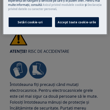
experienţa de navigare și serviciile pe care ţi le putem oferi. Pentru mai
multe informaţii, consultă
Avizul privind modulele cookie
și
Declaraţia
privind datele cu caracter personal
.
Setări cookie-uri
Accept toate cookie-urile
ATENȚIE!
RISC DE ACCIDENTARE
Întotdeauna fiți precauți când mutați
electrocasnice. Pentru electrocasnicele grele
este cel mai sigur ca două persoane să le mute.
Folosiți întotdeauna mănuși de protecție și
încălțăminte de securitate. Purtati mereu