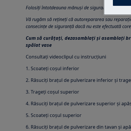
Folosiți întotdeauna mănuși de siguranță și încălțăm
Vă rugăm să rețineți că autorepararea sau reparaț
consecințe de siguranță dacă nu este efectuată core
Cum să curățați, dezasamblați și asamblați br
spălat vase
Consultați videoclipul cu instrucțiuni
1. Scoateți coșul inferior
2. Răsuciți brațul de pulverizare inferior și trage
3. Trageți coșul superior
4. Răsuciți brațul de pulverizare superior și apă
5. Scoateți coșul superior
6. Răsuciți brațul de pulverizare din tavan și apă