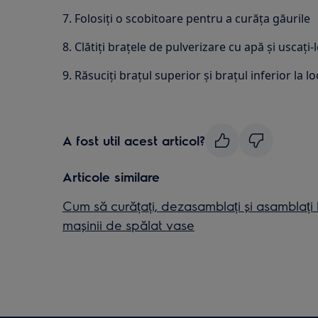
7. Folosiți o scobitoare pentru a curăța găurile
8. Clătiți brațele de pulverizare cu apă și uscați
9. Răsuciți brațul superior și brațul inferior la lo
A fost util acest articol?
Articole similare
Cum să curățați, dezasamblați și asamblați 
mașinii de spălat vase