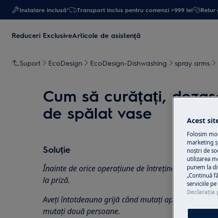
Instalare inclusă*
Transport inclus pentru comenzi >999 lei
Retur 
Reduceri Exclusive
Articole de asistență
Suport
EcoDesign
EcoDesign-Dishwashing
spray arms
Cum să curățați, dezasa
de spălat vase
Acest sit
Folosim modu
marketing și
Soluție
noștri de so
utilizarea m
Înainte de orice operațiune de întreținere, dezactiva
punem la di
„Continuă fă
la
priză.
serviciile p
Declaraţia 
Aveți întotdeauna grijă când mutați aparatele, pentr
mutați două persoane.