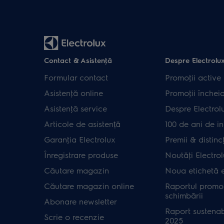
Contact & Asistenţă
Despre Electrolu
Formular contact
Promoţii active
Asistenţă online
Promoţii închei
Asistenţă service
Despre Electrol
Articole de asistență
100 de ani de in
Garanţia Electrolux
Premii & distincţ
Înregistrare produse
Noutăţi Electro
Căutare magazin
Noua etichetă 
Căutare magazin online
Raportul promot
schimbării
Abonare newsletter
Raport sustenab
Scrie o recenzie
2025