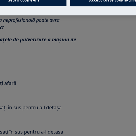
Setări cookie-uri
Accept toate cookie-uril
inte închisă.
ia neprofesională poate avea
ct
ațele de pulverizare a mașinii de
ți afară
sați în sus pentru a-l detașa
sați în sus pentru a-l detașa