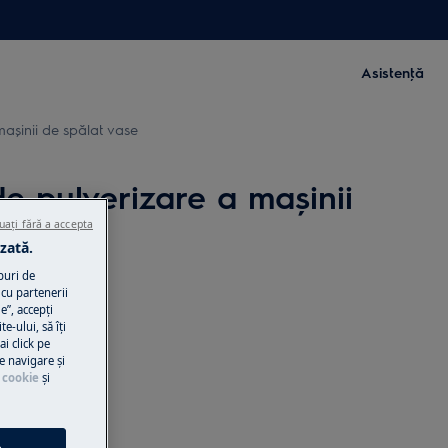
Asistenţă
mașinii de spălat vase
e pulverizare a mașinii
uați fără a accepta
zată.
puri de
cu partenerii
e”, accepţi
te-ului, să îţi
ai click pe
e navigare și
 cookie
și