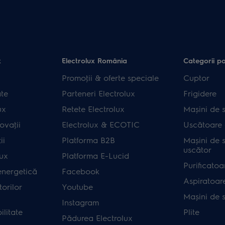
x
Electrolux România
Categorii p
Promoţii & oferte speciale
Cuptor
ate
Parteneri Electrolux
Frigidere
ux
Retete Electrolux
Mașini de s
ovaţii
Electrolux & ECOTIC
Uscătoare 
ii
Platforma B2B
Mașini de s
uscător
lux
Platforma E-Lucid
Purificatoa
energetică
Facebook
Aspiratoar
orilor
Youtube
Mașini de 
Instagram
ilitate
Plite
Pădurea Electrolux