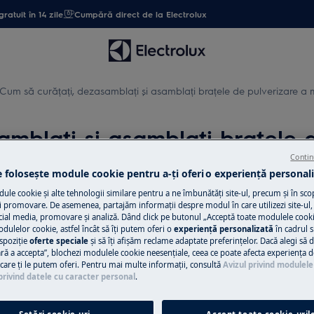
gratuit în 14 zile
Cumpără direct de la Electrolux
Cum să curățați, dezasamblați și asamblați brațele de pulverizare a 
mblați și asamblați brațele d
Contin
e folosește module cookie pentru a-ţi oferi o experienţă personali
le cookie și alte tehnologii similare pentru a ne îmbunătăţi site-ul, precum și în sco
 promovare. De asemenea, partajăm informaţii despre modul în care utilizezi site-ul, 
cial media, promovare și analiză. Dând click pe butonul „Acceptă toate modulele cooki
odulelor cookie, astfel încât să îţi putem oferi o
experienţă personalizată
în cadrul si
ți aparatul și deconectați ștecherul de
spoziţie
oferte speciale
și să îţi afișăm reclame adaptate preferinţelor. Dacă alegi să d
ră a accepta”, blochezi modulele cookie neesenţiale, ceea ce poate afecta experienţa d
e care ţi le putem oferi. Pentru mai multe informaţii, consultă
Avizul privind modulele
privind datele cu caracter personal
.
u aparatele grele este necesar să le