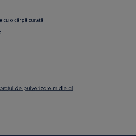
-le cu o cârpă curată
c
brațul de pulverizare midle al