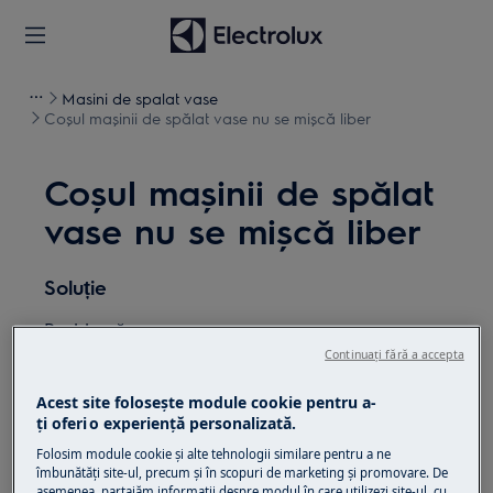
Masini de spalat vase
Coșul mașinii de spălat vase nu se mișcă liber
Coșul mașinii de spălat
vase nu se mișcă liber
Soluție
Problemă:
Continuați fără a accepta
Coșul mașinii de spălat vase nu se mișcă
liber
Acest site folosește module cookie pentru a-
ţi oferi o experienţă personalizată.
Se aplică la:
Folosim module cookie și alte tehnologii similare pentru a ne
îmbunătăţi site-ul, precum și în scopuri de marketing și promovare. De
Mașini de spălat vase integrate
asemenea, partajăm informaţii despre modul în care utilizezi site-ul, cu