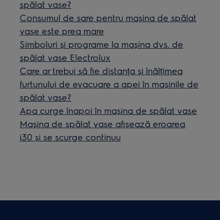
spălat vase?
Consumul de sare pentru mașina de spălat
vase este prea mare
Simboluri și programe la mașina dvs. de
spălat vase Electrolux
Care ar trebui să fie distanța și înălțimea
furtunului de evacuare a apei în mașinile de
spălat vase?
Apa curge înapoi în mașina de spălat vase
Maşina de spălat vase afişează eroarea
i30 şi se scurge continuu