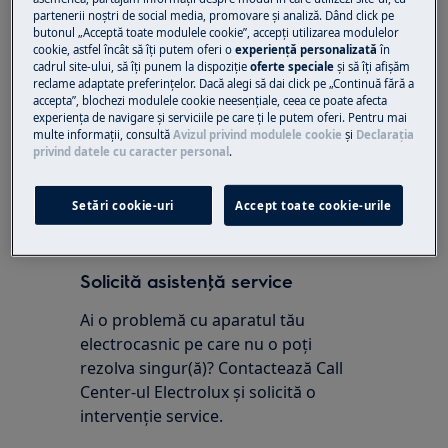
Mașini de spălat vase independente
partenerii noștri de social media, promovare și analiză. Dând click pe
butonul „Acceptă toate modulele cookie”, accepţi utilizarea modulelor
Rezolvare:
cookie, astfel încât să îţi putem oferi o
experienţă personalizată
în
cadrul site-ului, să îţi punem la dispoziţie
oferte speciale
și să îţi afișăm
reclame adaptate preferinţelor. Dacă alegi să dai click pe „Continuă fără a
1. Contactați un Centru de service autorizat
accepta”, blochezi modulele cookie neesenţiale, ceea ce poate afecta
Pentru a comanda piese de schimb noi, vizitați
experienţa de navigare și serviciile pe care ţi le putem oferi. Pentru mai
multe informaţii, consultă
Avizul privind modulele cookie
și
Declaraţia
magazinul nostru online.
privind datele cu caracter personal
.
A fost util acest articol?
Setări cookie-uri
Accept toate cookie-urile
Solicită asistenţă service
Ai o problemă cu aparatul tău
electrocasnic pe care nu o poţi
rezolva singur(ă)? Contactează Call
Center-ul Electrolux și solicită o
intervenţie service.