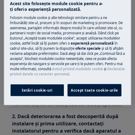
deteriorat.
Acest site folosește module cookie pentru a-
ţi oferi o experienţă personalizată.
Se aplică la:
Folosim module cookie și alte tehnologii similare pentru a ne
îmbunătăţi site-ul, precum și în scopuri de marketing și promovare. De
Congelator
asemenea, partajăm informaţii despre modul în care utilizezi site-ul, cu
Frigider
partenerii noștri de social media, promovare și analiză. Dând click pe
butonul „Acceptă toate modulele cookie”, accepţi utilizarea modulelor
Combină frigorifică
cookie, astfel încât să îţi putem oferi o
experienţă personalizată
în
Răcitor de vinuri
cadrul site-ului, să îţi punem la dispoziţie
oferte speciale
și să îţi afișăm
reclame adaptate preferinţelor. Dacă alegi să dai click pe „Continuă fără a
Rezolvare:
accepta”, blochezi modulele cookie neesenţiale, ceea ce poate afecta
experienţa de navigare și serviciile pe care ţi le putem oferi. Pentru mai
multe informaţii, consultă
Avizul privind modulele cookie
și
Declaraţia
1. Dacă deteriorarea a fost descoperită la
privind datele cu caracter personal
.
despachetarea aparatului, contactați imediat
comerciantul pentru a afla dacă aparatul a
Setări cookie-uri
Accept toate cookie-urile
fost deteriorat în timpul livrării.
Nu încercați să conectați sau să folosiți aparatul.
2. Dacă deteriorarea a fost descoperită după
instalare și prima utilizare, contactați
instalatorul pentru a verifica dacă aparatul a