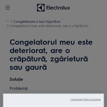
Congelatoare si lazi frigorifice
Congelatorul meu este deteriorat, are o crăpătură,
zgârietură sau gaură
Congelatorul meu este
deteriorat, are o
crăpătură, zgârietură
sau gaură
Soluție
Problemă:
Congelatorul / frigiderul / combina
Continuați fără a accepta
frigorifică / răcitorul meu de vinuri este