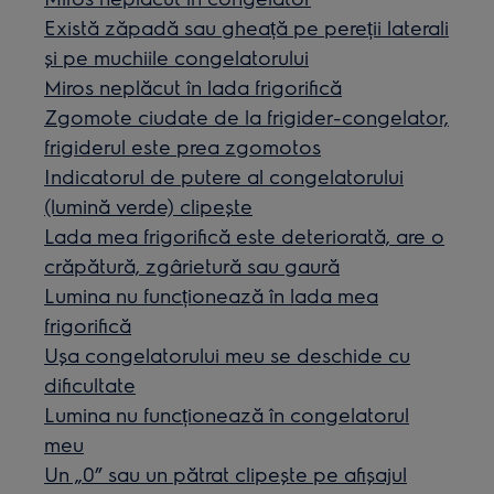
Există zăpadă sau gheață pe pereții laterali
și pe muchiile congelatorului
Miros neplăcut în lada frigorifică
Zgomote ciudate de la frigider-congelator,
frigiderul este prea zgomotos
Indicatorul de putere al congelatorului
(lumină verde) clipește
Lada mea frigorifică este deteriorată, are o
crăpătură, zgârietură sau gaură
Lumina nu funcționează în lada mea
frigorifică
Ușa congelatorului meu se deschide cu
dificultate
Lumina nu funcționează în congelatorul
meu
Un „0” sau un pătrat clipește pe afișajul