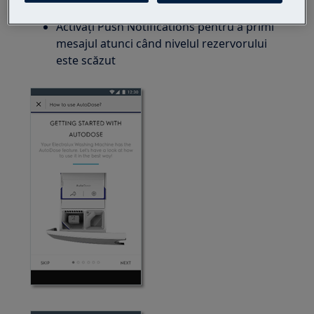
legătură)
Activați Push Notifications pentru a primi
mesajul atunci când nivelul rezervorului
este scăzut