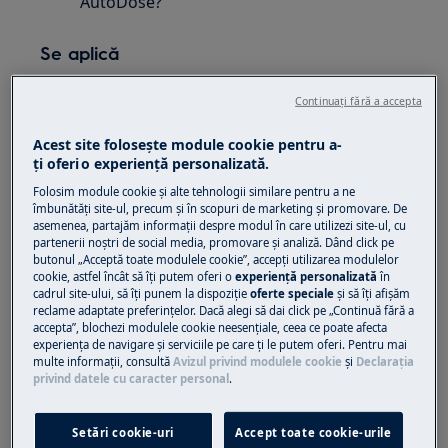
AutoDose?
Se aplică
masini de spalat cu caracteristica
Continuați fără a accepta
AutoDose
Acest site folosește module cookie pentru a-
ţi oferi o experienţă personalizată.
Soluție
Folosim module cookie și alte tehnologii similare pentru a ne
1. Pentru a vă ajuta la
instalarea AutoDose
,
îmbunătăţi site-ul, precum și în scopuri de marketing și promovare. De
asemenea, partajăm informaţii despre modul în care utilizezi site-ul, cu
este disponibil un ghid suplimentar în aplicație.
partenerii noștri de social media, promovare și analiză. Dând click pe
Imediat după ce utilizatorul finalizează Wi-Fi la
butonul „Acceptă toate modulele cookie”, accepţi utilizarea modulelor
bord și înregistrarea, acest ghid va apărea.
cookie, astfel încât să îţi putem oferi o
experienţă personalizată
în
cadrul site-ului, să îţi punem la dispoziţie
oferte speciale
și să îţi afișăm
reclame adaptate preferinţelor. Dacă alegi să dai click pe „Continuă fără a
Informații despre modul de funcționare
accepta”, blochezi modulele cookie neesenţiale, ceea ce poate afecta
automată
experienţa de navigare și serviciile pe care ţi le putem oferi. Pentru mai
multe informaţii, consultă
Avizul privind modulele cookie
și
Declaraţia
Cum se utilizează diferitele compartimente
privind datele cu caracter personal
.
(automată vs manual)
Configurați modul sertarelor (configurare
Setări cookie-uri
Accept toate cookie-urile
normală cu dedurizant sau mod de