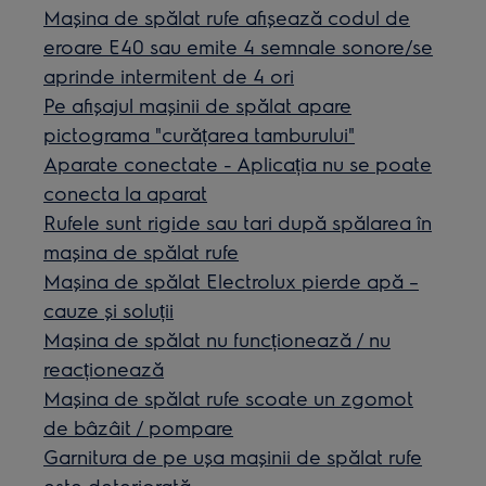
Mașina de spălat rufe afișează codul de
eroare E40 sau emite 4 semnale sonore/se
aprinde intermitent de 4 ori
Pe afișajul mașinii de spălat apare
pictograma "curățarea tamburului"
Aparate conectate - Aplicația nu se poate
conecta la aparat
Rufele sunt rigide sau tari după spălarea în
mașina de spălat rufe
Mașina de spălat Electrolux pierde apă –
cauze și soluții
Mașina de spălat nu funcționează / nu
reacționează
Mașina de spălat rufe scoate un zgomot
de bâzâit / pompare
Garnitura de pe ușa mașinii de spălat rufe
este deteriorată