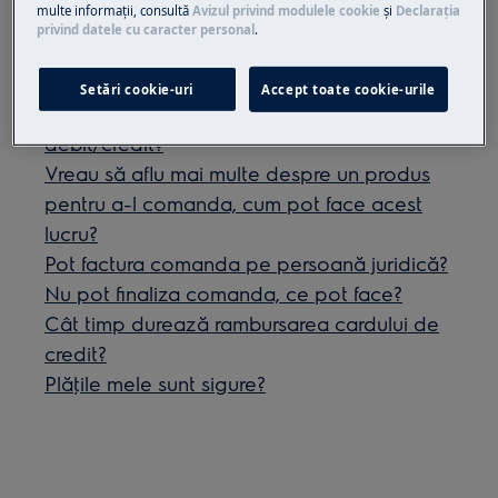
multe informaţii, consultă
Avizul privind modulele cookie
și
Declaraţia
privind datele cu caracter personal
.
Articole similare
Setări cookie-uri
Accept toate cookie-urile
Când îmi va fi debitat cardul de
debit/credit?
Vreau să aflu mai multe despre un produs
pentru a-l comanda, cum pot face acest
lucru?
Pot factura comanda pe persoană juridică?
Nu pot finaliza comanda, ce pot face?
Cât timp durează rambursarea cardului de
credit?
Plăţile mele sunt sigure?