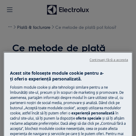
Plată & facturare
Ce metode de plată pot folosi?
Ce metode de plată
pot folosi?
Continuați fără a accepta
Problemă
Acest site folosește module cookie pentru a-
ţi oferi o experienţă personalizată.
Ce metode de plată pot folosi?
Folosim module cookie și alte tehnologii similare pentru a ne
îmbunătăţi site-ul, precum și în scopuri de marketing și promovare. De
Soluție
asemenea, partajăm informaţii despre modul în care utilizezi site-ul, cu
partenerii noștri de social media, promovare și analiză. Dând click pe
butonul „Acceptă toate modulele cookie”, accepţi utilizarea modulelor
Metodele de plată care se pot folosi sunt
cookie, astfel încât să îţi putem oferi o
experienţă personalizată
în
următoarele: Visa, MasterCard, Maestro.
cadrul site-ului, să îţi punem la dispoziţie
oferte speciale
și să îţi afișăm
reclame adaptate preferinţelor. Dacă alegi să dai click pe „Continuă fără a
A fost util acest articol?
accepta”, blochezi modulele cookie neesenţiale, ceea ce poate afecta
experienţa de navigare și serviciile pe care ţi le putem oferi. Pentru mai