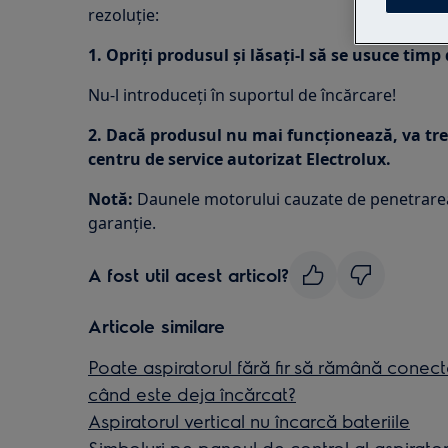
rezoluţie:
1. Opriți produsul și lăsați-l să se usuce timp 
Nu-l introduceți în suportul de încărcare!
2. Dacă produsul nu mai funcționează, va tre
centru de service autorizat Electrolux.
Notă:
Daunele motorului cauzate de penetrarea
garanție.
A fost util acest articol?
Articole similare
Poate aspiratorul fără fir să rămână conecta
când este deja încărcat?
Aspiratorul vertical nu încarcă bateriile
Simboluri pe panoul de control al aspirator