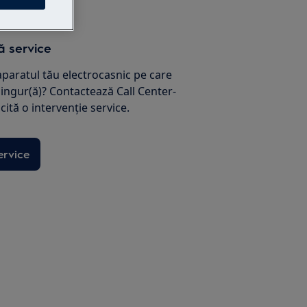
ţă service
paratul tău electrocasnic pe care
singur(ă)? Contactează Call Center-
icită o intervenţie service.
rvice