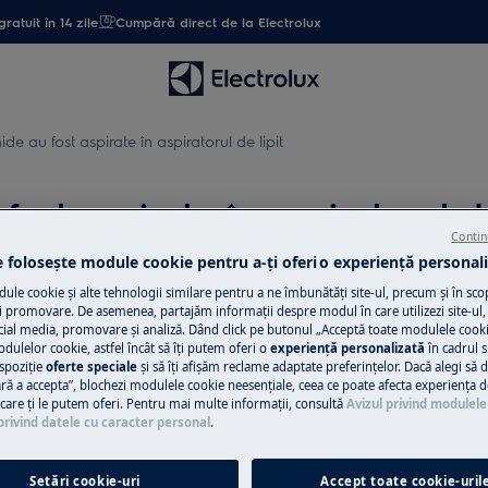
gratuit în 14 zile
Cumpără direct de la Electrolux
ide au fost aspirate în aspiratorul de lipit
fost aspirate în aspiratorul de
Contin
e folosește module cookie pentru a-ţi oferi o experienţă personali
le cookie și alte tehnologii similare pentru a ne îmbunătăţi site-ul, precum și în sco
Descarcă manua
 promovare. De asemenea, partajăm informaţii despre modul în care utilizezi site-ul, 
cial media, promovare și analiză. Dând click pe butonul „Acceptă toate modulele cooki
odulelor cookie, astfel încât să îţi putem oferi o
experienţă personalizată
în cadrul si
Nu mai găsești ma
spoziţie
oferte speciale
și să îţi afișăm reclame adaptate preferinţelor. Dacă alegi să d
ratorul vertical
Descarcă versiunea
ră a accepta”, blochezi modulele cookie neesenţiale, ceea ce poate afecta experienţa d
e care ţi le putem oferi. Pentru mai multe informaţii, consultă
Avizul privind modulele
privind datele cu caracter personal
.
Găsește manual
Setări cookie-uri
Accept toate cookie-uril