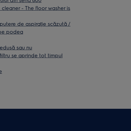
eaner - The floor washer is
 putere de aspirație scăzută /
 pe podea
 redusă sau nu
filtru se aprinde tot timpul
e