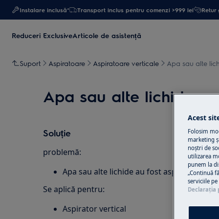
Instalare inclusă*
Transport inclus pentru comenzi >999 lei
Retur 
Reduceri Exclusive
Articole de asistență
Suport
Aspiratoare
Aspiratoare verticale
Apa sau alte lich
Apa sau alte lichide au 
Acest sit
Soluție
Folosim modu
marketing și
noștri de so
problemă:
utilizarea m
punem la di
Apa sau alte lichide au fost aspirate în aspi
„Continuă fă
serviciile p
Se aplică pentru:
Declaraţia 
Aspirator vertical