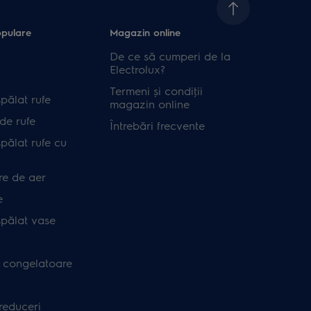
opulare
Magazin online
De ce să cumperi de la
Electrolux?
Termeni și condiţii
pălat rufe
magazin online
de rufe
Întrebări frecvente
pălat rufe cu
re de aer
e
spălat vase
i congelatoare
 reduceri