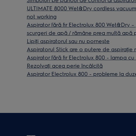
ULTIMATE 8000 Wet&Dry cordless vacuum cl
not working
Aspirator fără fir Electrolux 800 Wet&Dry –
scurgeri de apă / rămâne prea multă apă
Lipiți aspiratorul sau nu pornește
Aspiratorul Stick are o putere de aspirație
Aspirator fără fir Electrolux 800 - lampa cu 
Rezolvați acea perie încâlcită
Aspirator Electrolux 800 - probleme la duz