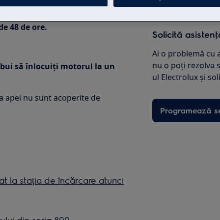
de 48 de ore.
Solicită asisten
Ai o problemă cu a
nu o poţi rezolva 
bui să înlocuiți motorul la un
ul Electrolux și sol
 apei nu sunt acoperite de
Programează se
t la stația de încărcare atunci
ului din seria 800