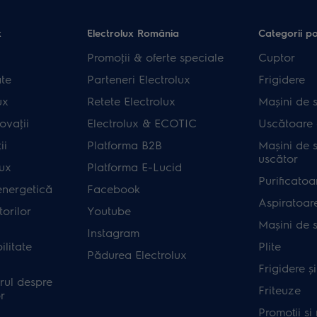
x
Electrolux România
Categorii p
Promoţii & oferte speciale
Cuptor
ate
Parteneri Electrolux
Frigidere
ux
Retete Electrolux
Mașini de s
ovaţii
Electrolux & ECOTIC
Uscătoare 
ii
Platforma B2B
Mașini de s
uscător
lux
Platforma E-Lucid
Purificatoa
energetică
Facebook
Aspiratoar
orilor
Youtube
Mașini de 
Instagram
ilitate
Plite
Pădurea Electrolux
Frigidere ș
rul despre
Friteuze
r
Promoții și