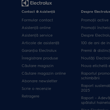
Contact & Asistenţă
Despre Electrolu
Formular contact
Promoţii active
Asistenţă online
Promoţii închei
Asistenţă service
Despre Electrol
Articole de asistență
100 de ani de in
Garanţia Electrolux
Premii & distincţ
Înregistrare produse
Noutăţi Electro
Căutare magazin
Noua etichetă 
Căutare magazin online
Raportul promot
schimbării
Abonare newsletter
Raport sustenab
Scrie o recenzie
2025
Retragere
Raport – Adevă
spălatul hainelo
Blog Electrolux