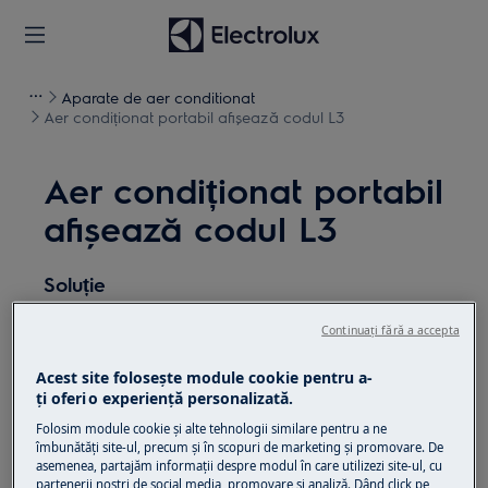
Aparate de aer conditionat
Aer condiționat portabil afișează codul L3
Aer condiționat portabil
afișează codul L3
Soluție
Problema:
Continuați fără a accepta
Aer condiționat portabil afișează codul L3
Acest site folosește module cookie pentru a-
Cod de eroare L3
ţi oferi o experienţă personalizată.
Folosim module cookie și alte tehnologii similare pentru a ne
îmbunătăţi site-ul, precum și în scopuri de marketing și promovare. De
asemenea, partajăm informaţii despre modul în care utilizezi site-ul, cu
partenerii noștri de social media, promovare și analiză. Dând click pe