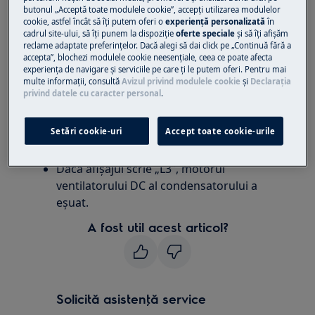
butonul „Acceptă toate modulele cookie”, accepţi utilizarea modulelor
cookie, astfel încât să îţi putem oferi o
experienţă personalizată
în
Se aplică la:
cadrul site-ului, să îţi punem la dispoziţie
oferte speciale
și să îţi afișăm
reclame adaptate preferinţelor. Dacă alegi să dai click pe „Continuă fără a
Aer condiționat portabil
accepta”, blochezi modulele cookie neesenţiale, ceea ce poate afecta
experienţa de navigare și serviciile pe care ţi le putem oferi. Pentru mai
multe informaţii, consultă
Avizul privind modulele cookie
și
Declaraţia
Rezoluţie:
privind datele cu caracter personal
.
1. Contactați centrul de service autorizat.
Setări cookie-uri
Accept toate cookie-urile
Cauza:
Dacă afișajul scrie „L3”, motorul
ventilatorului DC al condensatorului a
eșuat.
A fost util acest articol?
Solicită asistenţă service